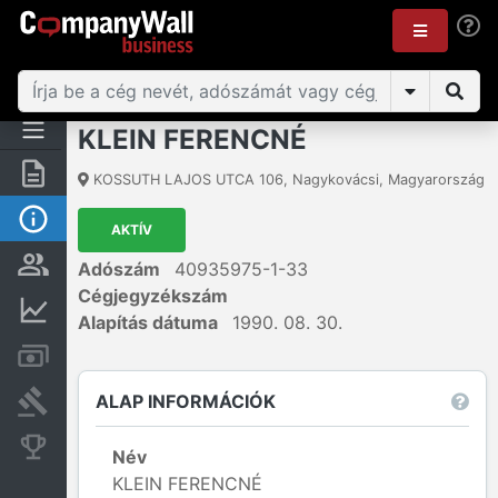
KLEIN FERENCNÉ
Összegzés
KOSSUTH LAJOS UTCA 106
,
Nagykovácsi
,
Magyarország
Alap információk
AKTÍV
Személyek és tulajdonjog
Adószám
40935975-1-33
Cégjegyzékszám
Pénzügyi információk
Alapítás dátuma
1990. 08. 30.
Számlák és zárolások
ALAP INFORMÁCIÓK
Bírósági eljárások
Konkurens cégek
Név
KLEIN FERENCNÉ