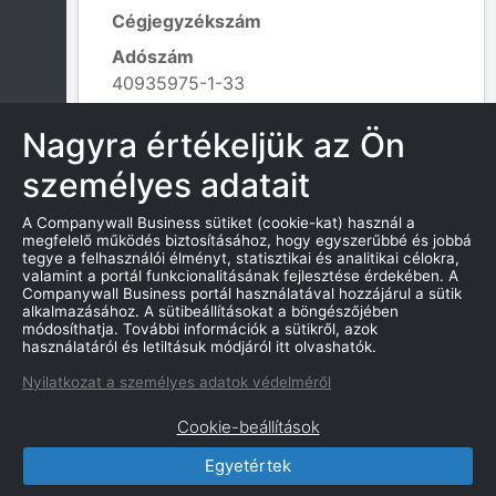
Cégjegyzékszám
Adószám
40935975-1-33
Alapítás dátuma
Nagyra értékeljük az Ön
1990. 08. 30.
személyes adatait
Tevékenység kódja
662201 - Biztosítási ügynöki, brókeri
A Companywall Business sütiket (cookie-kat) használ a
tevékenység;
megfelelő működés biztosításához, hogy egyszerűbbé és jobbá
Leaflet
|
© OpenStreetMap contributors
tegye a felhasználói élményt, statisztikai és analitikai célokra,
valamint a portál funkcionalitásának fejlesztése érdekében. A
Companywall Business portál használatával hozzájárul a sütik
alkalmazásához. A sütibeállításokat a böngészőjében
módosíthatja. További információk a sütikről, azok
KAPCSOLATOK
használatáról és letiltásuk módjáról itt olvashatók.
Nyilatkozat a személyes adatok védelméről
Cookie-beállítások
Egyetértek
CompanyWall Business © 2026
|
Kapcsolat
|
Felhasználási feltétek
|
Adatvédelmi szabályzat