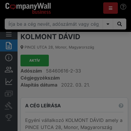
KOLMONT DÁVID
Összegzés
PINCE UTCA 28
,
Monor
,
Magyarország
Alap információk
AKTÍV
Személyek és tulajdonjog
Adószám
58460616-2-33
Cégjegyzékszám
Pénzügyi információk
Alapítás dátuma
2022. 03. 21.
Számlák és zárolások
A CÉG LEÍRÁSA
Bírósági eljárások
Konkurens cégek
Egyéni vállalkozó KOLMONT DÁVID amely a
PINCE UTCA 28, Monor, Magyarország