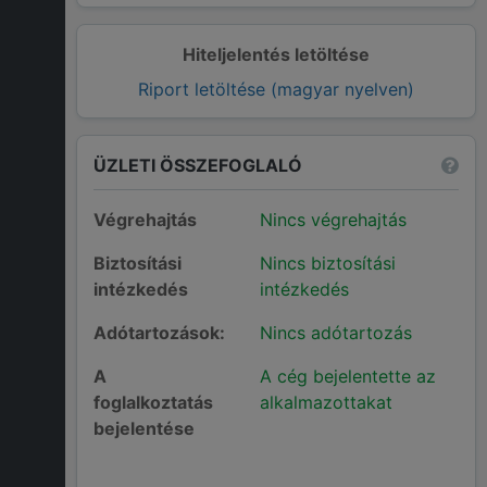
Hiteljelentés letöltése
Riport letöltése (magyar nyelven)
ÜZLETI ÖSSZEFOGLALÓ
Végrehajtás
Nincs végrehajtás
Biztosítási
Nincs biztosítási
intézkedés
intézkedés
Adótartozások:
Nincs adótartozás
A
A cég bejelentette az
foglalkoztatás
alkalmazottakat
bejelentése