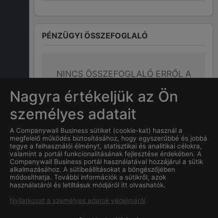
PÉNZÜGYI ÖSSZEFOGLALÓ
NINCS ÖSSZEFOGLALÓ ERRŐL A
CÉGRŐL
Nagyra értékeljük az Ön
személyes adatait
A Companywall Business sütiket (cookie-kat) használ a
GYAKRAN ISMÉTELT KÉRDÉSEK
megfelelő működés biztosításához, hogy egyszerűbbé és jobbá
tegye a felhasználói élményt, statisztikai és analitikai célokra,
valamint a portál funkcionalitásának fejlesztése érdekében. A
Companywall Business portál használatával hozzájárul a sütik
Mi a
Konstruktív Generál Kft.
alkalmazásához. A sütibeállításokat a böngészőjében
"f. a."
cég alapításának
módosíthatja. További információk a sütikről, azok
használatáról és letiltásuk módjáról itt olvashatók.
dátuma?
Nyilatkozat a személyes adatok védelméről