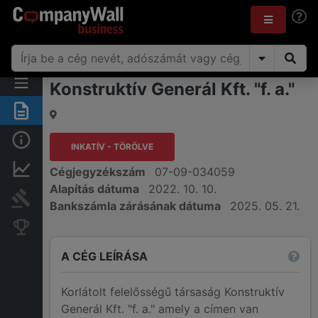
Konstruktív Generál Kft. "f. a."
Összegzés
Alap információk
INKATÍV - TÖRÖLVE
Pénzügyi információk
Cégjegyzékszám
07-09-034059
Alapítás dátuma
2022. 10. 10.
Bírósági eljárások
Bankszámla zárásának dátuma
2025. 05. 21.
Konkurens cégek
A CÉG LEÍRÁSA
Korlátolt felelősségű társaság Konstruktív
Generál Kft. "f. a." amely a címen van