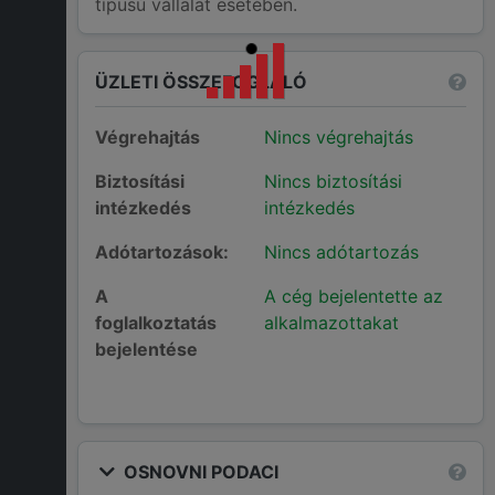
típusú vállalat esetében.
ÜZLETI ÖSSZEFOGLALÓ
Végrehajtás
Nincs végrehajtás
Biztosítási
Nincs biztosítási
intézkedés
intézkedés
Adótartozások:
Nincs adótartozás
A
A cég bejelentette az
foglalkoztatás
alkalmazottakat
bejelentése
OSNOVNI PODACI