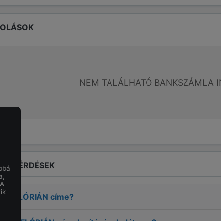
ROLÁSOK
NEM TALÁLHATÓ BANKSZÁMLA I
LT KÉRDÉSEK
obbá
a,
 A
ik
OS FLÓRIÁN
címe?