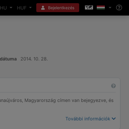
HU
HUF
Bejelentkezés
 dátuma
2014. 10. 28.
aújváros, Magyarország címen van bejegyezve, és
További információk