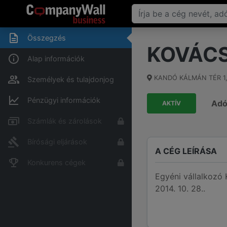
Összegzés
KOVÁCS
Alap információk
KANDÓ KÁLMÁN TÉR 1
Személyek és tulajdonjog
Pénzügyi információk
Ad
AKTÍV
Számlák és zárolások
Bírósági eljárások
A CÉG LEÍRÁSA
Konkurens cégek
Egyéni vállalkoz
2014. 10. 28..