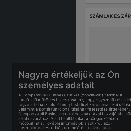
SZÁMLÁK ÉS ZÁ
Nagyra értékeljük az Ön
személyes adatait
A Companywall Business sütiket (cookie-kat) használ a
GYAKRAN ISMÉTE
megfelelő működés biztosításához, hogy egyszerűbbé és j
tegye a felhasználói élményt, statisztikai és analitikai célokr
valamint a portál funkcionalitásának fejlesztése érdekében.
Companywall Business portál használatával hozzájárul a süt
Mi
KOVÁCS ÁK
alkalmazásához. A sütibeállításokat a böngészőjében
módosíthatja. További információk a sütikről, azok
használatáról és letiltásuk módjáról itt olvashatók.