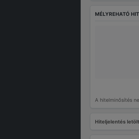
MÉLYREHATÓ HIT
A hitelminősítés n
Hiteljelentés letö