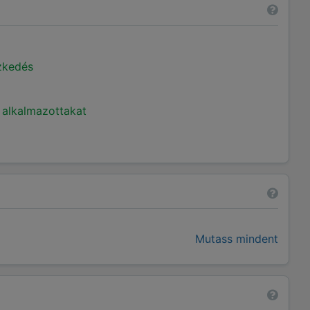
ézkedés
 alkalmazottakat
Mutass mindent