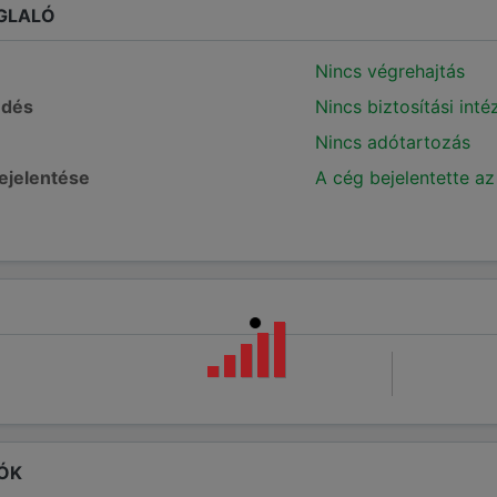
GLALÓ
Nincs végrehajtás
edés
Nincs biztosítási int
Nincs adótartozás
bejelentése
A cég bejelentette az
ÓK