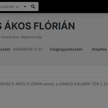
 ÁKOS FLÓRIÁN
,
Dunaújváros
,
Magyarország
ószám
66846545-2-27
Cégjegyzékszám
Alapítás
ó KOVÁCS ÁKOS FLÓRIÁN amely a KANDÓ KÁLMÁN TÉR 1, Dun