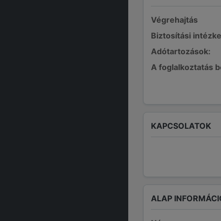
Végrehajtás
Biztosítási intézk
Adótartozások:
A foglalkoztatás 
KAPCSOLATOK
ALAP INFORMÁCI