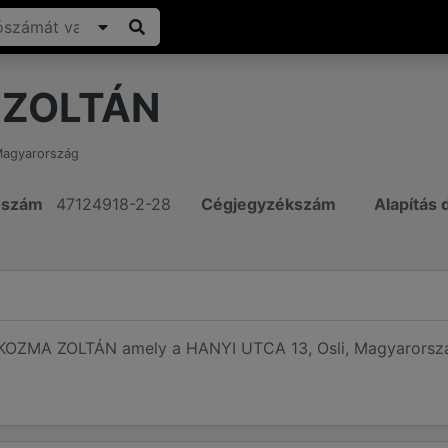
 ZOLTÁN
agyarország
ószám
47124918-2-28
Cégjegyzékszám
Alapítás
 KOZMA ZOLTÁN amely a HANYI UTCA 13, Osli, Magyarország