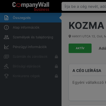
Összegzés
KOZMA
Alap információk
HANYI UTCA 13
,
Osli
,
M
Személyek és tulajdonjog
Pénzügyi információk
Ad
AKTÍV
Számlák és zárolások
Bírósági eljárások
A CÉG LEÍRÁSA
Konkurens cégek
Egyéni vállalkozó