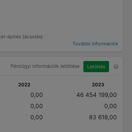
et-építés (ácsolás)
További információk
Pénzügyi információk letöltése
Letöltés
2022
2023
0,00
46 454 199,00
0,00
0,00
0,00
83 618,00