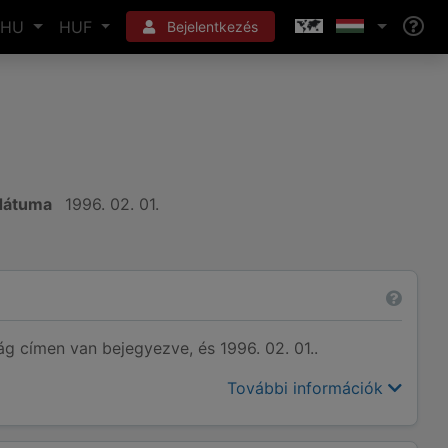
HU
HUF
Bejelentkezés
 dátuma
1996. 02. 01.
 címen van bejegyezve, és 1996. 02. 01..
További információk