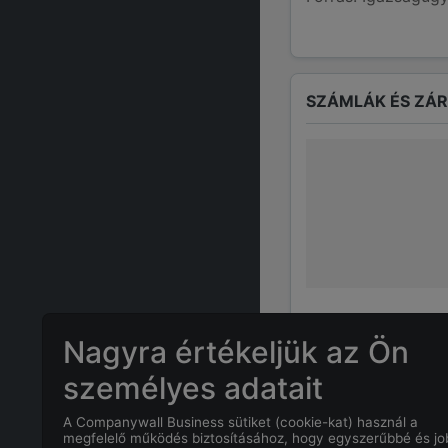
SZÁMLÁK ÉS ZÁ
Nagyra értékeljük az Ön
személyes adatait
GYAKRAN ISMÉTE
A Companywall Business sütiket (cookie-kat) használ a
megfelelő működés biztosításához, hogy egyszerűbbé és j
Mennyi az
KO