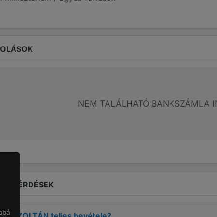
ROLÁSOK
NEM TALÁLHATÓ BANKSZÁMLA I
LT KÉRDÉSEK
obbá
ZMA ZOLTÁN
teljes bevétele?