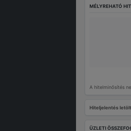
MÉLYREHATÓ HIT
A hitelminősítés n
Hiteljelentés letö
ÜZLETI ÖSSZEFO