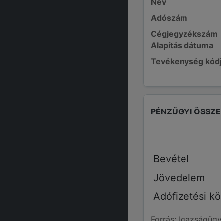
Név
Adószám
Cégjegyzékszám
Alapítás dátuma
Tevékenység kód
PÉNZÜGYI ÖSSZ
Bevétel
Jövedelem
Adófizetési kö
Forrás: Igazságügy