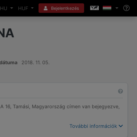
HU
HUF
Bejelentkezés
INA
 dátuma
2018. 11. 05.
 16, Tamási, Magyarország címen van bejegyezve,
További információk