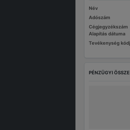
Név
Adószám
Cégjegyzékszám
Alapítás dátuma
Tevékenység kód
PÉNZÜGYI ÖSSZ