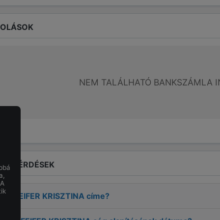
ROLÁSOK
NEM TALÁLHATÓ BANKSZÁMLA I
LT KÉRDÉSEK
obbá
a,
 A
ik
É PFEIFER KRISZTINA
címe?