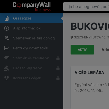
Összegzés
BUKOVI
Alap információk
SZÉCHENYI UTCA 16
,
T
Személyek és tulajdonjog
Pénzügyi információk
Ad
AKTÍV
Számlák és zárolások
Bírósági eljárások
A CÉG LEÍRÁSA
Konkurens cégek
Egyéni vállalkoz
és 2018. 11. 05..