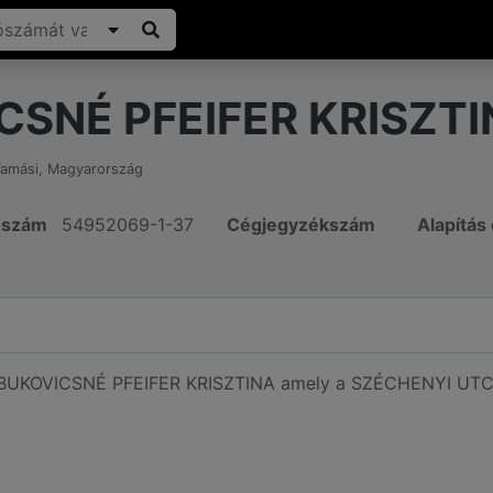
CSNÉ PFEIFER KRISZT
amási
,
Magyarország
ószám
54952069-1-37
Cégjegyzékszám
Alapítás
ó BUKOVICSNÉ PFEIFER KRISZTINA amely a SZÉCHENYI UTCA