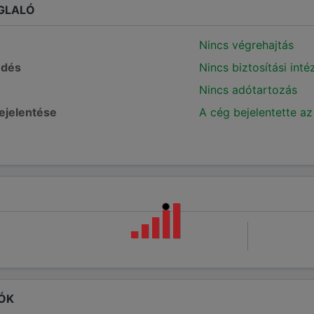
GLALÓ
Nincs végrehajtás
edés
Nincs biztosítási int
Nincs adótartozás
bejelentése
A cég bejelentette az
ÓK