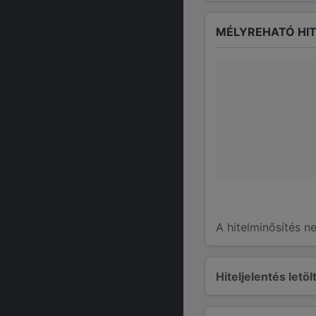
MÉLYREHATÓ HIT
A hitelminősítés n
Hiteljelentés letö