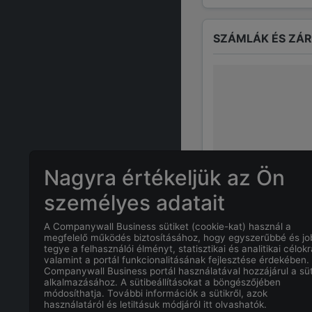
SZÁMLÁK ÉS ZÁ
Nagyra értékeljük az Ön
személyes adatait
A Companywall Business sütiket (cookie-kat) használ a
GYAKRAN ISMÉTE
megfelelő működés biztosításához, hogy egyszerűbbé és j
tegye a felhasználói élményt, statisztikai és analitikai célokr
valamint a portál funkcionalitásának fejlesztése érdekében.
Companywall Business portál használatával hozzájárul a süt
Mi
BUKOVICSN
alkalmazásához. A sütibeállításokat a böngészőjében
módosíthatja. További információk a sütikről, azok
használatáról és letiltásuk módjáról itt olvashatók.