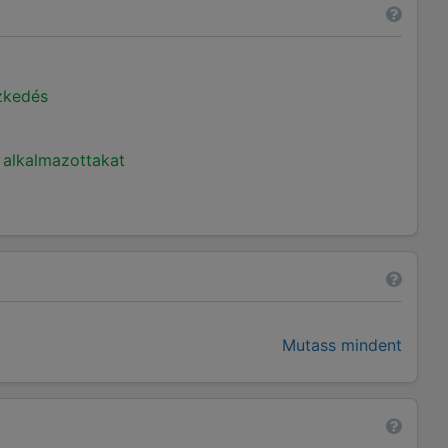
ézkedés
 alkalmazottakat
Mutass mindent