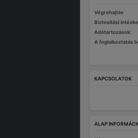
Végrehajtás
Biztosítási intézk
Adótartozások:
A foglalkoztatás 
KAPCSOLATOK
ALAP INFORMÁCI