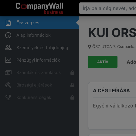
Összegzés
KUI OR
Alap információk
ŐSZ UTCA 7
,
Csobánka
Személyek és tulajdonjog
Pénzügyi információk
Ad
AKTÍV
Számlák és zárolások
Bírósági eljárások
A CÉG LEÍRÁSA
Konkurens cégek
Egyéni vállalkozó