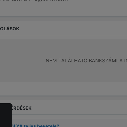
ROLÁSOK
NEM TALÁLHATÓ BANKSZÁMLA I
LT KÉRDÉSEK
I ORSOLYA
teljes bevétele?