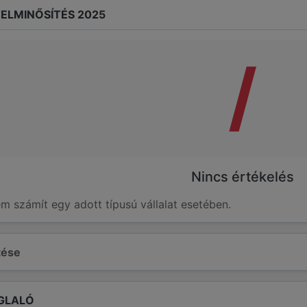
ELMINŐSÍTÉS 2025
/
Nincs értékelés
em számít egy adott típusú vállalat esetében.
ltése
GLALÓ