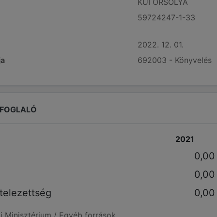
KUI ORSOLYA
59724247-1-33
2022. 12. 01.
ja
692003 - Könyvelés
EFOGLALÓ
2021
0,00
0,00
telezettség
0,00
i Minisztérium / Egyéb források