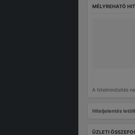
MÉLYREHATÓ HIT
A hitelminősítés n
Hiteljelentés letö
ÜZLETI ÖSSZEFO