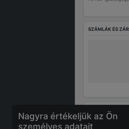
SZÁMLÁK ÉS ZÁ
GYAKRAN ISMÉTE
Nagyra értékeljük az Ön
személyes adatait
Mennyi az
KU