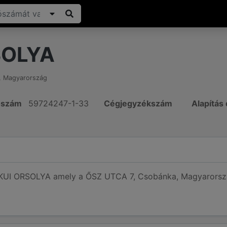
SOLYA
,
Magyarország
ószám
59724247-1-33
Cégjegyzékszám
Alapítás
 KUI ORSOLYA amely a ŐSZ UTCA 7, Csobánka, Magyarország