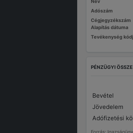
Név
Adószám
Cégjegyzékszám
Alapítás dátuma
Tevékenység kód
PÉNZÜGYI ÖSSZ
Bevétel
Jövedelem
Adófizetési kö
Forrás: Igazságügy