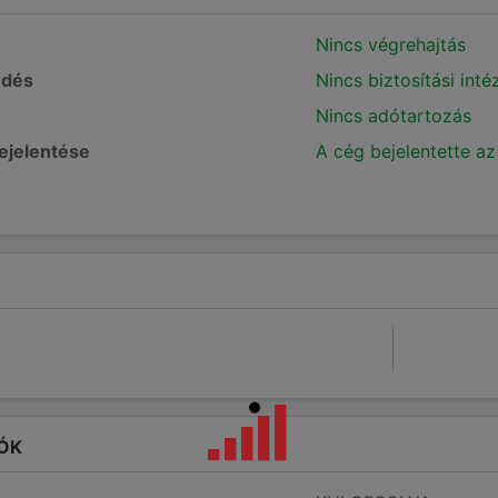
Nincs végrehajtás
edés
Nincs biztosítási int
Nincs adótartozás
bejelentése
A cég bejelentette az
ÓK