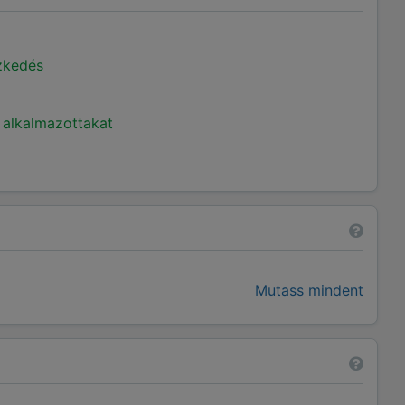
ézkedés
 alkalmazottakat
Mutass mindent