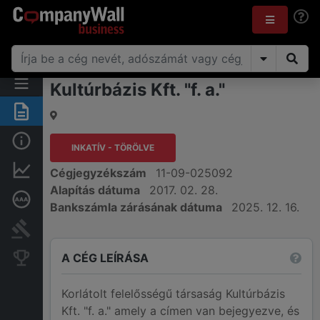
Kultúrbázis Kft. "f. a."
Összegzés
Alap információk
INKATÍV - TÖRÖLVE
Pénzügyi információk
Cégjegyzékszám
11-09-025092
Alapítás dátuma
2017. 02. 28.
Mélyreható hitelminősítés
Bankszámla zárásának dátuma
2025. 12. 16.
Bírósági eljárások
A CÉG LEÍRÁSA
Konkurens cégek
Korlátolt felelősségű társaság Kultúrbázis
Kft. "f. a." amely a címen van bejegyezve, és