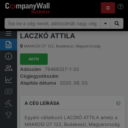
LACZKÓ ATTILA
Összegzés
MAKKOSI ÚT 122
,
Budakeszi
,
Magyarország
Alap információk
AKTÍV
Személyek és tulajdonjog
Adószám
79468327-1-33
Cégjegyzékszám
Pénzügyi információk
Alapítás dátuma
2020. 06. 03.
Számlák és zárolások
A CÉG LEÍRÁSA
Bírósági eljárások
Konkurens cégek
Egyéni vállalkozó LACZKÓ ATTILA amely a
MAKKOSI ÚT 122, Budakeszi, Magyarország