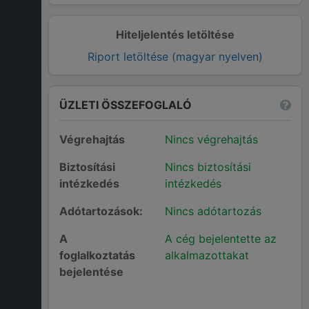
Hiteljelentés letöltése
Riport letöltése (magyar nyelven)
ÜZLETI ÖSSZEFOGLALÓ
Végrehajtás
Nincs végrehajtás
Biztosítási
Nincs biztosítási
intézkedés
intézkedés
Adótartozások:
Nincs adótartozás
A
A cég bejelentette az
foglalkoztatás
alkalmazottakat
bejelentése