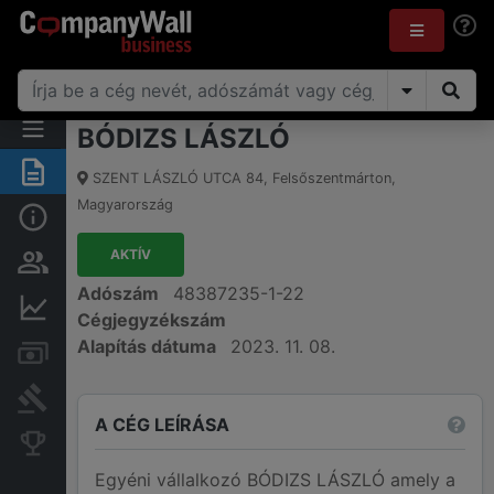
BÓDIZS LÁSZLÓ
Összegzés
SZENT LÁSZLÓ UTCA 84
,
Felsőszentmárton
,
Magyarország
Alap információk
AKTÍV
Személyek és tulajdonjog
Adószám
48387235-1-22
Pénzügyi információk
Cégjegyzékszám
Alapítás dátuma
2023. 11. 08.
Számlák és zárolások
Bírósági eljárások
A CÉG LEÍRÁSA
Konkurens cégek
Egyéni vállalkozó BÓDIZS LÁSZLÓ amely a