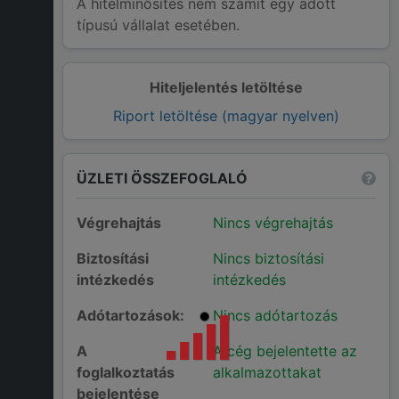
A hitelminősítés nem számít egy adott
típusú vállalat esetében.
Hiteljelentés letöltése
Riport letöltése (magyar nyelven)
ÜZLETI ÖSSZEFOGLALÓ
Végrehajtás
Nincs végrehajtás
Biztosítási
Nincs biztosítási
intézkedés
intézkedés
Adótartozások:
Nincs adótartozás
A
A cég bejelentette az
foglalkoztatás
alkalmazottakat
bejelentése