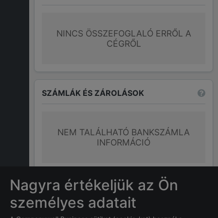
NINCS ÖSSZEFOGLALÓ ERRŐL A
CÉGRŐL
SZÁMLÁK ÉS ZÁROLÁSOK
NEM TALÁLHATÓ BANKSZÁMLA
INFORMÁCIÓ
További információk
Nagyra értékeljük az Ön
személyes adatait
GYAKRAN ISMÉTELT KÉRDÉSEK