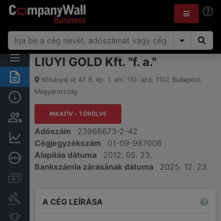
LIUYI GOLD Kft. "f. a."
Összegzés
Kőbányai út 47. B. ép. 1. em. 110. ajtó
,
1107
,
Budapest
,
Magyarország
Alap információk
INKATÍV - TÖRÖLVE
Személyek és tulajdonjog
Adószám
23968673-2-42
Pénzügyi információk
Cégjegyzékszám
01-09-987006
Alapítás dátuma
2012. 05. 23.
Mélyreható hitelminősítés
Bankszámla zárásának dátuma
2025. 12. 23.
Számlák és zárolások
Bírósági eljárások
A CÉG LEÍRÁSA
Konkurens cégek