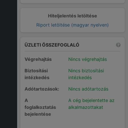
Hiteljelentés letöltése
Riport letöltése (magyar nyelven)
ÜZLETI ÖSSZEFOGLALÓ
Végrehajtás
Nincs végrehajtás
Biztosítási
Nincs biztosítási
intézkedés
intézkedés
Adótartozások:
Nincs adótartozás
A
A cég bejelentette az
foglalkoztatás
alkalmazottakat
bejelentése