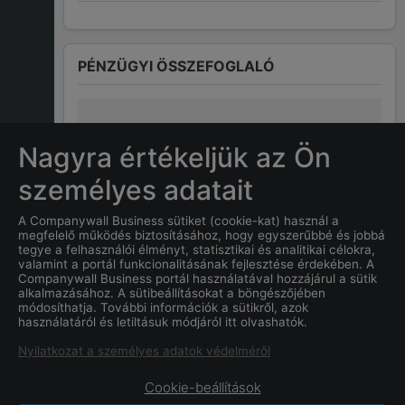
PÉNZÜGYI ÖSSZEFOGLALÓ
NINCS ÖSSZEFOGLALÓ ERRŐL A
Nagyra értékeljük az Ön
CÉGRŐL
személyes adatait
A Companywall Business sütiket (cookie-kat) használ a
megfelelő működés biztosításához, hogy egyszerűbbé és jobbá
GYAKRAN ISMÉTELT KÉRDÉSEK
tegye a felhasználói élményt, statisztikai és analitikai célokra,
valamint a portál funkcionalitásának fejlesztése érdekében. A
Companywall Business portál használatával hozzájárul a sütik
alkalmazásához. A sütibeállításokat a böngészőjében
Mi a
Market-Szoft Kft. "f. a."
módosíthatja. További információk a sütikről, azok
használatáról és letiltásuk módjáról itt olvashatók.
cég alapításának dátuma?
Nyilatkozat a személyes adatok védelméről
Cookie-beállítások