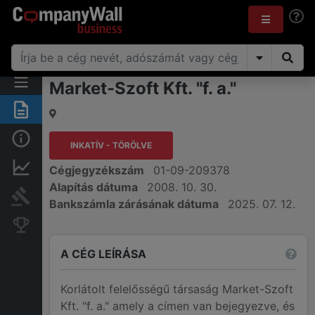
Market-Szoft Kft. "f. a."
Összegzés
Alap információk
INKATÍV - TÖRÖLVE
Pénzügyi információk
Cégjegyzékszám
01-09-209378
Alapítás dátuma
2008. 10. 30.
Bírósági eljárások
Bankszámla zárásának dátuma
2025. 07. 12.
Konkurens cégek
A CÉG LEÍRÁSA
Korlátolt felelősségű társaság Market-Szoft
Kft. "f. a." amely a címen van bejegyezve, és