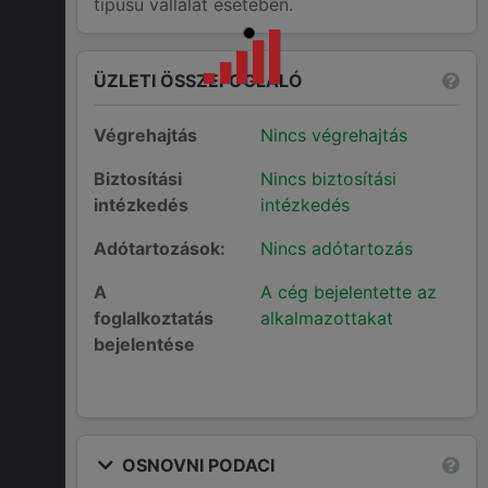
típusú vállalat esetében.
ÜZLETI ÖSSZEFOGLALÓ
Végrehajtás
Nincs végrehajtás
Biztosítási
Nincs biztosítási
intézkedés
intézkedés
Adótartozások:
Nincs adótartozás
A
A cég bejelentette az
foglalkoztatás
alkalmazottakat
bejelentése
OSNOVNI PODACI