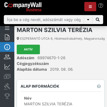
MARTON SZILVIA TERÉZIA
Összegzés
ESZPERANTÓ UTCA 6
,
Hódmezővásárhely
,
Magyarország
Alap információk
AKTÍV
Személyek és tulajdonjog
Adószám
69974670-1-26
Cégjegyzékszám
Pénzügyi információk
Alapítás dátuma
2019. 08. 06.
Számlák és zárolások
ALAP INFORMÁCIÓK
Bírósági eljárások
Konkurens cégek
Név
MARTON SZILVIA TERÉZIA