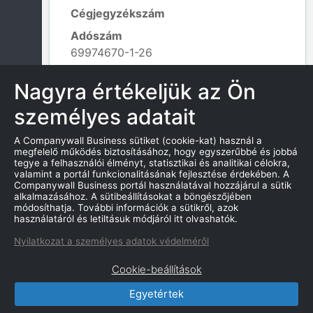
Cégjegyzékszám
Adószám
69974670-1-26
Alapítás dátuma
Nagyra értékeljük az Ön
2019. 08. 06.
személyes adatait
Tevékenység kódja
702002 - Általános üzletviteli
A Companywall Business sütiket (cookie-kat) használ a
tanácsadás;
megfelelő működés biztosításához, hogy egyszerűbbé és jobbá
Leaflet
|
© OpenStreetMap contributors
tegye a felhasználói élményt, statisztikai és analitikai célokra,
valamint a portál funkcionalitásának fejlesztése érdekében. A
Companywall Business portál használatával hozzájárul a sütik
alkalmazásához. A sütibeállításokat a böngészőjében
módosíthatja. További információk a sütikről, azok
KAPCSOLATOK
használatáról és letiltásuk módjáról itt olvashatók.
Nyilatkozat a személyes adatok védelméről
Cookie-beállítások
Egyetértek
CompanyWall Business © 2026
|
Kapcsolat
|
Felhasználási feltétek
|
Adatvédelmi szabályzat