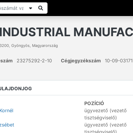
INDUSTRIAL MANUFACT
3200
,
Gyöngyös
,
Magyarország
ószám
23275292-2-10
Cégjegyzékszám
10-09-03171
TULAJDONJOG
POZÍCIÓ
Kornél
ügyvezető (vezető
tisztségviselő)
zsébet
ügyvezető (vezető
tisztségviselő)