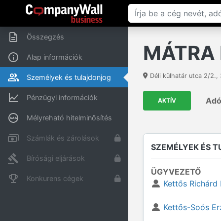
Összegzés
MÁTRA 
Alap információk
Déli külhatár utca 2/2.
,
Személyek és tulajdonjog
Pénzügyi információk
Ad
AKTÍV
Mélyreható hitelminősítés
Számlák és zárolások
SZEMÉLYEK ÉS 
Bírósági eljárások
ÜGYVEZETŐ
Konkurens cégek
Kettős Richárd 
Kettős-Soós Er