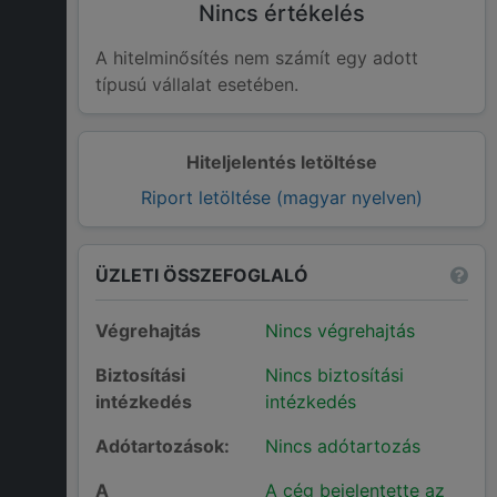
Nincs értékelés
A hitelminősítés nem számít egy adott
típusú vállalat esetében.
Hiteljelentés letöltése
Riport letöltése (magyar nyelven)
ÜZLETI ÖSSZEFOGLALÓ
Végrehajtás
Nincs végrehajtás
Biztosítási
Nincs biztosítási
intézkedés
intézkedés
Adótartozások:
Nincs adótartozás
A
A cég bejelentette az