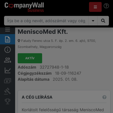
MeniscoMed Kft.
Összegzés
Faludy Ferenc utca 5. F. ép. 2. em. 6. ajtó
,
9700
,
Szombathely
,
Magyarország
Alap információk
AKTÍV
Személyek és tulajdonjog
Adószám
32727948-1-18
Pénzügyi információk
Cégjegyzékszám
18-09-116247
Alapítás dátuma
2025. 01. 08.
Számlák és zárolások
Bírósági eljárások
A CÉG LEÍRÁSA
Konkurens cégek
Korlátolt felelősségű társaság MeniscoMed