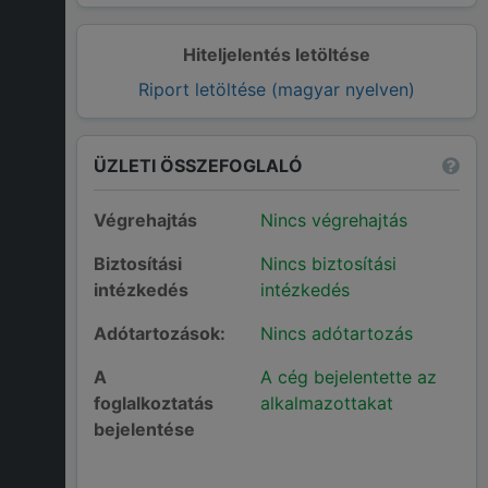
Hiteljelentés letöltése
Riport letöltése (magyar nyelven)
ÜZLETI ÖSSZEFOGLALÓ
Végrehajtás
Nincs végrehajtás
Biztosítási
Nincs biztosítási
intézkedés
intézkedés
Adótartozások:
Nincs adótartozás
A
A cég bejelentette az
foglalkoztatás
alkalmazottakat
bejelentése