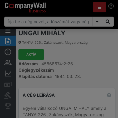
UNGAI MIHÁLY
Összegzés
TANYA 226.
,
Zákányszék
,
Magyarország
Alap információk
AKTÍV
Személyek és tulajdonjog
Adószám
45868674-2-26
Cégjegyzékszám
Pénzügyi információk
Alapítás dátuma
1994. 03. 23.
Számlák és zárolások
A CÉG LEÍRÁSA
Bírósági eljárások
Konkurens cégek
Egyéni vállalkozó UNGAI MIHÁLY amely a
TANYA 226., Zákányszék, Magyarország