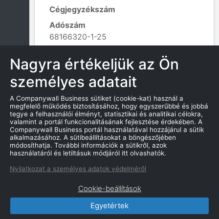
Cégjegyzékszám
Adószám
68166320-1-25
Alapítás dátuma
Nagyra értékeljük az Ön
2017. 03. 23.
személyes adatait
Tevékenység kódja
902003 - Előadó-művészeti
A Companywall Business sütiket (cookie-kat) használ a
tevékenység (zenei);
megfelelő működés biztosításához, hogy egyszerűbbé és jobbá
Leaflet
|
© OpenStreetMap contributors
tegye a felhasználói élményt, statisztikai és analitikai célokra,
valamint a portál funkcionalitásának fejlesztése érdekében. A
Companywall Business portál használatával hozzájárul a sütik
alkalmazásához. A sütibeállításokat a böngészőjében
módosíthatja. További információk a sütikről, azok
KAPCSOLATOK
használatáról és letiltásuk módjáról itt olvashatók.
Nyilatkozat a személyes adatok védelméről
Cookie-beállítások
Egyetértek
CompanyWall Business © 2026
|
Kapcsolat
|
Felhasználási feltétek
|
Adatvédelmi szabályzat