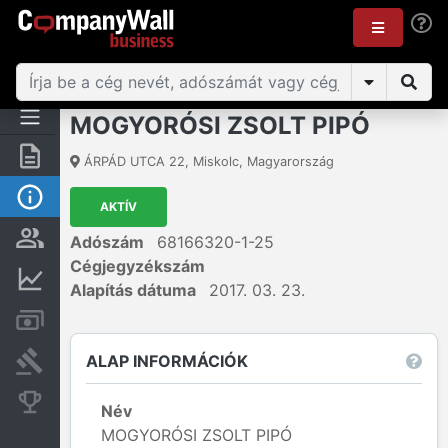
MOGYORÓSI ZSOLT PIPÓ
Összegzés
ÁRPÁD UTCA 22
,
Miskolc
,
Magyarország
Alap információk
AKTÍV
Személyek és tulajdonjog
Adószám
68166320-1-25
Cégjegyzékszám
Pénzügyi információk
Alapítás dátuma
2017. 03. 23.
Számlák és zárolások
ALAP INFORMÁCIÓK
Bírósági eljárások
Konkurens cégek
Név
MOGYORÓSI ZSOLT PIPÓ