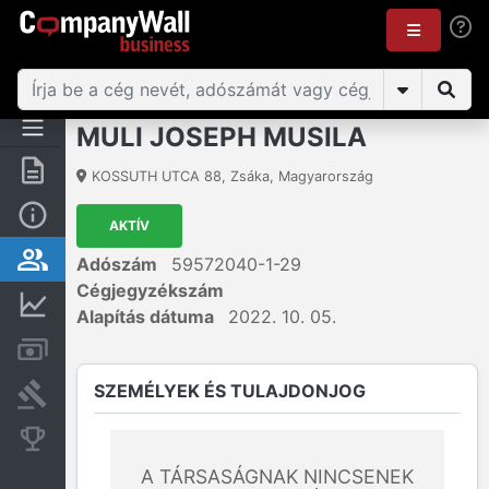
MULI JOSEPH MUSILA
Összegzés
KOSSUTH UTCA 88
,
Zsáka
,
Magyarország
Alap információk
AKTÍV
Személyek és tulajdonjog
Adószám
59572040-1-29
Cégjegyzékszám
Pénzügyi információk
Alapítás dátuma
2022. 10. 05.
Számlák és zárolások
SZEMÉLYEK ÉS TULAJDONJOG
Bírósági eljárások
Konkurens cégek
A TÁRSASÁGNAK NINCSENEK