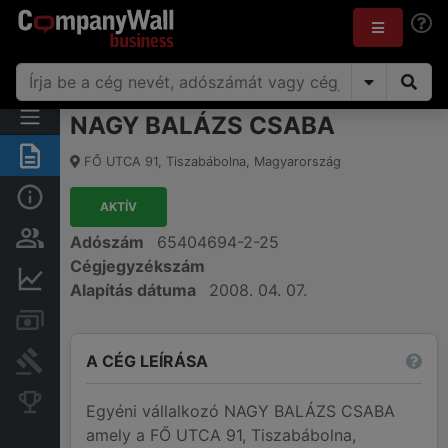
NAGY BALÁZS CSABA
Összegzés
FŐ UTCA 91
,
Tiszabábolna
,
Magyarország
Alap információk
AKTÍV
Személyek és tulajdonjog
Adószám
65404694-2-25
Cégjegyzékszám
Pénzügyi információk
Alapítás dátuma
2008. 04. 07.
Számlák és zárolások
A CÉG LEÍRÁSA
Bírósági eljárások
Konkurens cégek
Egyéni vállalkozó NAGY BALÁZS CSABA
amely a FŐ UTCA 91, Tiszabábolna,