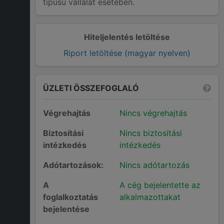
típusú vállalat esetében.
Hiteljelentés letöltése
Riport letöltése (magyar nyelven)
ÜZLETI ÖSSZEFOGLALÓ
Végrehajtás
Nincs végrehajtás
Biztosítási
Nincs biztosítási
intézkedés
intézkedés
Adótartozások:
Nincs adótartozás
A
A cég bejelentette az
foglalkoztatás
alkalmazottakat
bejelentése