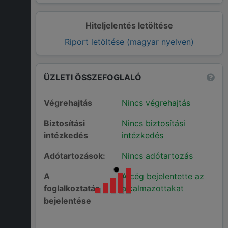
Hiteljelentés letöltése
Riport letöltése (magyar nyelven)
ÜZLETI ÖSSZEFOGLALÓ
Végrehajtás
Nincs végrehajtás
Biztosítási
Nincs biztosítási
intézkedés
intézkedés
Adótartozások:
Nincs adótartozás
A
A cég bejelentette az
foglalkoztatás
alkalmazottakat
bejelentése