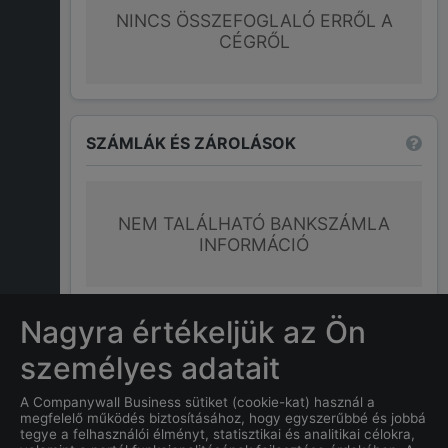
NINCS ÖSSZEFOGLALÓ ERRŐL A
CÉGRŐL
SZÁMLÁK ÉS ZÁROLÁSOK
NEM TALÁLHATÓ BANKSZÁMLA
INFORMÁCIÓ
További információk
Nagyra értékeljük az Ön
személyes adatait
GYAKRAN ISMÉTELT KÉRDÉSEK
A Companywall Business sütiket (cookie-kat) használ a
megfelelő működés biztosításához, hogy egyszerűbbé és jobbá
tegye a felhasználói élményt, statisztikai és analitikai célokra,
Mi
NEMES ANDRÁS
címe?