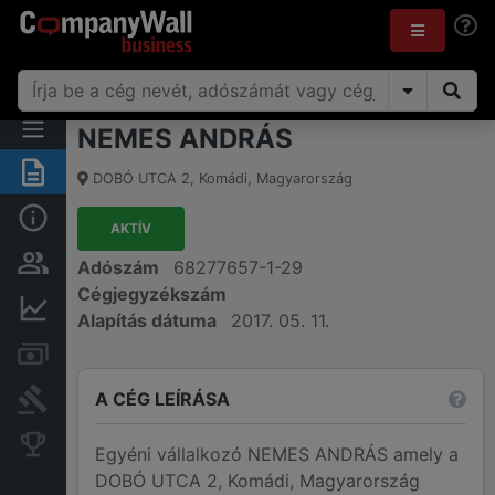
NEMES ANDRÁS
Összegzés
DOBÓ UTCA 2
,
Komádi
,
Magyarország
Alap információk
AKTÍV
Személyek és tulajdonjog
Adószám
68277657-1-29
Cégjegyzékszám
Pénzügyi információk
Alapítás dátuma
2017. 05. 11.
Számlák és zárolások
A CÉG LEÍRÁSA
Bírósági eljárások
Konkurens cégek
Egyéni vállalkozó NEMES ANDRÁS amely a
DOBÓ UTCA 2, Komádi, Magyarország