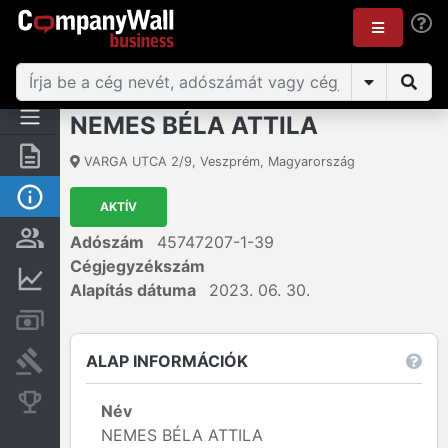
NEMES BÉLA ATTILA
Összegzés
VARGA UTCA 2/9
,
Veszprém
,
Magyarország
Alap információk
AKTÍV
Személyek és tulajdonjog
Adószám
45747207-1-39
Cégjegyzékszám
Pénzügyi információk
Alapítás dátuma
2023. 06. 30.
Számlák és zárolások
ALAP INFORMÁCIÓK
Bírósági eljárások
Konkurens cégek
Név
NEMES BÉLA ATTILA