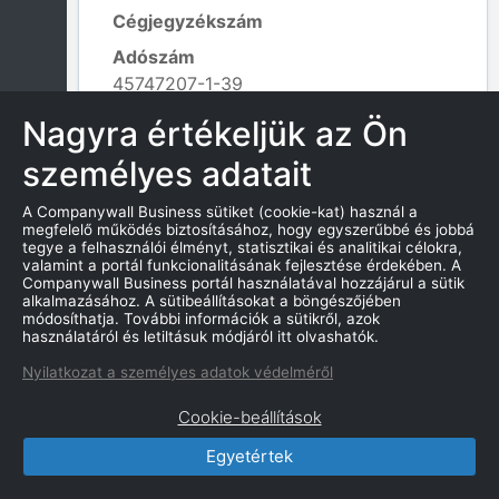
Cégjegyzékszám
Adószám
45747207-1-39
Alapítás dátuma
Nagyra értékeljük az Ön
2023. 06. 30.
személyes adatait
Tevékenység kódja
855301 - Járművezető-képzés;
A Companywall Business sütiket (cookie-kat) használ a
Leaflet
|
© OpenStreetMap contributors
megfelelő működés biztosításához, hogy egyszerűbbé és jobbá
tegye a felhasználói élményt, statisztikai és analitikai célokra,
valamint a portál funkcionalitásának fejlesztése érdekében. A
Companywall Business portál használatával hozzájárul a sütik
alkalmazásához. A sütibeállításokat a böngészőjében
KAPCSOLATOK
módosíthatja. További információk a sütikről, azok
használatáról és letiltásuk módjáról itt olvashatók.
Nyilatkozat a személyes adatok védelméről
Cookie-beállítások
CompanyWall Business © 2026
Egyetértek
|
Kapcsolat
|
Felhasználási feltétek
|
Adatvédelmi szabályzat