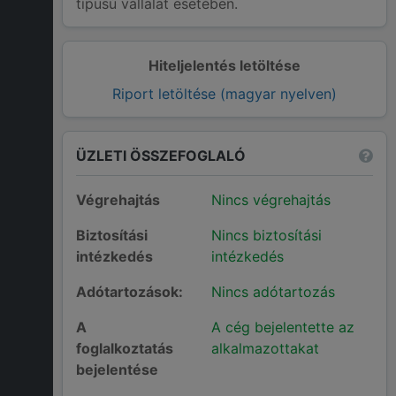
típusú vállalat esetében.
Hiteljelentés letöltése
Riport letöltése (magyar nyelven)
ÜZLETI ÖSSZEFOGLALÓ
Végrehajtás
Nincs végrehajtás
Biztosítási
Nincs biztosítási
intézkedés
intézkedés
Adótartozások:
Nincs adótartozás
A
A cég bejelentette az
foglalkoztatás
alkalmazottakat
bejelentése