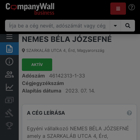
NEMES BÉLA JÓZSEFNÉ
Összegzés
SZARKALÁB UTCA 4
,
Érd
,
Magyarország
Alap információk
AKTÍV
Személyek és tulajdonjog
Adószám
46142313-1-33
Cégjegyzékszám
Pénzügyi információk
Alapítás dátuma
2023. 07. 14.
Számlák és zárolások
A CÉG LEÍRÁSA
Bírósági eljárások
Konkurens cégek
Egyéni vállalkozó NEMES BÉLA JÓZSEFNÉ
amely a SZARKALÁB UTCA 4, Érd,