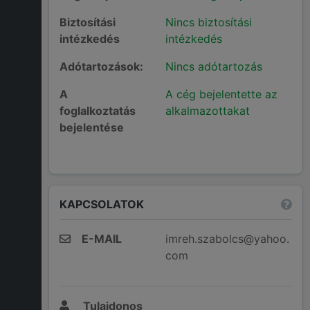
Biztosítási
Nincs biztosítási
intézkedés
intézkedés
Adótartozások:
Nincs adótartozás
A
A cég bejelentette az
foglalkoztatás
alkalmazottakat
bejelentése
KAPCSOLATOK
E-MAIL
imreh.szabolcs@yahoo.
com
Tulajdonos