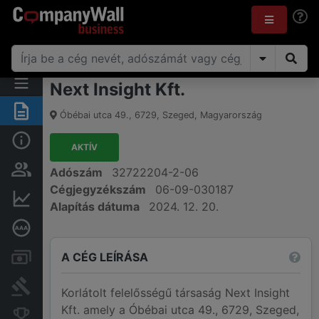
Next Insight Kft.
Összegzés
Óbébai utca 49.
,
6729
,
Szeged
,
Magyarország
Alap információk
AKTÍV
Személyek és tulajdonjog
Adószám
32722204-2-06
Cégjegyzékszám
06-09-030187
Pénzügyi információk
Alapítás dátuma
2024. 12. 20.
Mélyreható hitelminősítés
A CÉG LEÍRÁSA
Számlák és zárolások
Bírósági eljárások
Korlátolt felelősségű társaság Next Insight
Kft. amely a Óbébai utca 49., 6729, Szeged,
Konkurens cégek