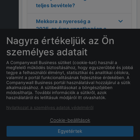
teljes bevétele?
Mekkora a nyereség a
2025
-as évre vonatkozóan a
Next Insight Kft.
cégnél?
Nagyra értékeljük az Ön
személyes adatait
Mi
Next Insight Kft.
címe?
A Companywall Business sütiket (cookie-kat) használ a
megfelelő működés biztosításához, hogy egyszerűbbé és jobbá
Hány alkalmazottja van a
tegye a felhasználói élményt, statisztikai és analitikai célokra,
Next Insight Kft.
cégnek?
valamint a portál funkcionalitásának fejlesztése érdekében. A
Companywall Business portál használatával hozzájárul a sütik
alkalmazásához. A sütibeállításokat a böngészőjében
Mi a
Next Insight Kft.
cég
módosíthatja. További információk a sütikről, azok
használatáról és letiltásuk módjáról itt olvashatók.
alapításának dátuma?
Nyilatkozat a személyes adatok védelméről
Cookie-beállítások
Egyetértek
CompanyWall Business © 2026
|
Kapcsolat
|
Felhasználási feltétek
|
Adatvédelmi szabályzat