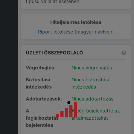
típusú vállalat esetében.
Hiteljelentés letöltése
Riport letöltése (magyar nyelven)
ÜZLETI ÖSSZEFOGLALÓ
Végrehajtás
Nincs végrehajtás
Biztosítási
Nincs biztosítási
intézkedés
intézkedés
Adótartozások:
Nincs adótartozás
A
A cég bejelentette az
foglalkoztatás
alkalmazottakat
bejelentése