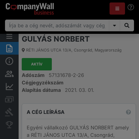
GULYÁS NORBERT
Összegzés
RÉTI JÁNOS UTCA 13/A
,
Csongrád
,
Magyarország
Alap információk
AKTÍV
Személyek és tulajdonjog
Adószám
57131678-2-26
Cégjegyzékszám
Pénzügyi információk
Alapítás dátuma
2021. 03. 01.
Számlák és zárolások
A CÉG LEÍRÁSA
Bírósági eljárások
Konkurens cégek
Egyéni vállalkozó GULYÁS NORBERT amely
a RÉTI JÁNOS UTCA 13/A, Csongrád,