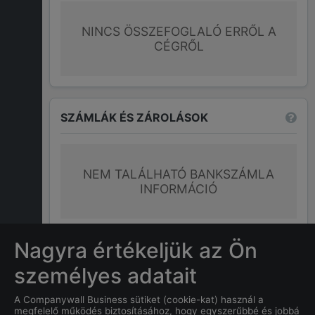
NINCS ÖSSZEFOGLALÓ ERRŐL A
CÉGRŐL
SZÁMLÁK ÉS ZÁROLÁSOK
NEM TALÁLHATÓ BANKSZÁMLA
INFORMÁCIÓ
További információk
Nagyra értékeljük az Ön
személyes adatait
GYAKRAN ISMÉTELT KÉRDÉSEK
A Companywall Business sütiket (cookie-kat) használ a
megfelelő működés biztosításához, hogy egyszerűbbé és jobbá