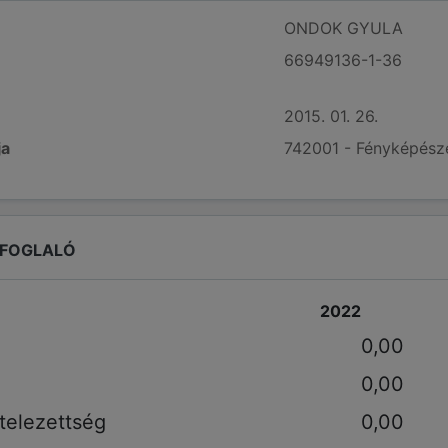
ONDOK GYULA
66949136-1-36
2015. 01. 26.
ja
742001 - Fényképésze
EFOGLALÓ
2022
0,00
0,00
telezettség
0,00