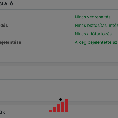
GLALÓ
Nincs végrehajtás
edés
Nincs biztosítási int
Nincs adótartozás
bejelentése
A cég bejelentette az
ÓK