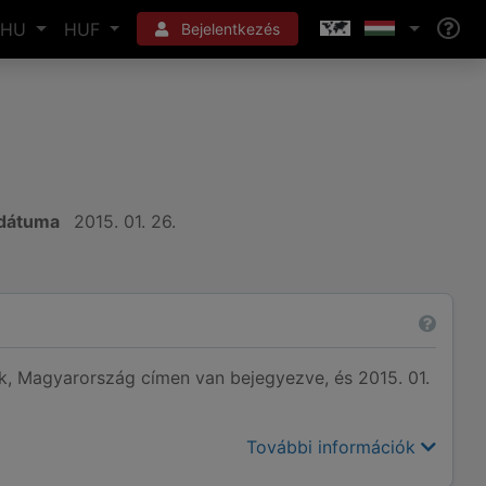
HU
HUF
Bejelentkezés
 dátuma
2015. 01. 26.
Magyarország címen van bejegyezve, és 2015. 01.
További információk