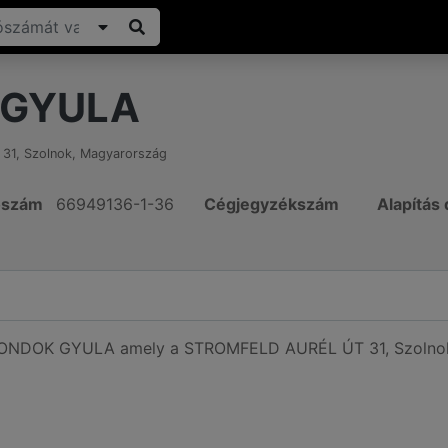
 GYULA
 31
,
Szolnok
,
Magyarország
ószám
66949136-1-36
Cégjegyzékszám
Alapítás
ó ONDOK GYULA amely a STROMFELD AURÉL ÚT 31, Szolnok, 