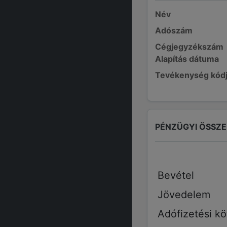
Név
Adószám
Cégjegyzékszám
Alapítás dátuma
Tevékenység kód
PÉNZÜGYI ÖSSZ
Bevétel
Jövedelem
Adófizetési kö