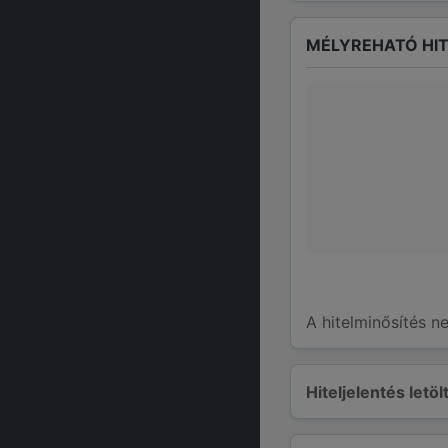
MÉLYREHATÓ HIT
A hitelminősítés n
Hiteljelentés letö