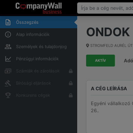
Összegzés
ONDOK
Alap információk
STROMFELD AURÉL ÚT
Személyek és tulajdonjog
Pénzügyi információk
Ad
AKTÍV
Számlák és zárolások
Bírósági eljárások
A CÉG LEÍRÁSA
Konkurens cégek
Egyéni vállalkoz
26..