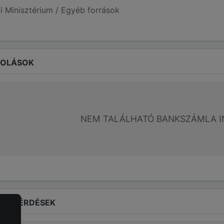
i Minisztérium / Egyéb források
ROLÁSOK
NEM TALÁLHATÓ BANKSZÁMLA I
LT KÉRDÉSEK