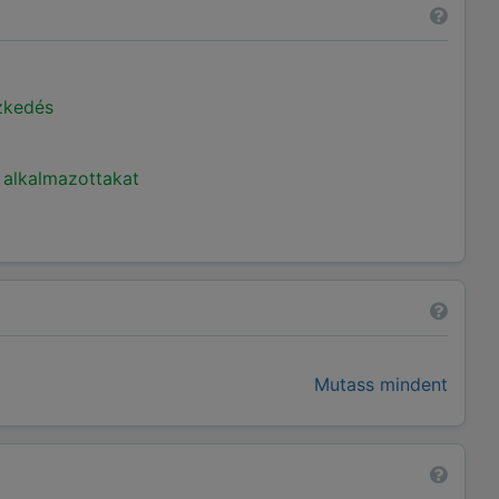
ézkedés
 alkalmazottakat
Mutass mindent