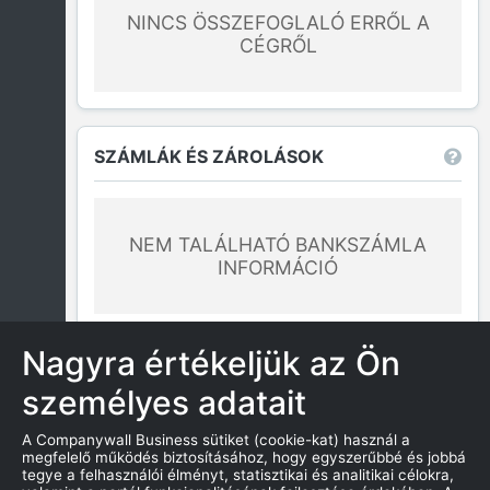
NINCS ÖSSZEFOGLALÓ ERRŐL A
CÉGRŐL
SZÁMLÁK ÉS ZÁROLÁSOK
NEM TALÁLHATÓ BANKSZÁMLA
INFORMÁCIÓ
További információk
Nagyra értékeljük az Ön
személyes adatait
GYAKRAN ISMÉTELT KÉRDÉSEK
A Companywall Business sütiket (cookie-kat) használ a
megfelelő működés biztosításához, hogy egyszerűbbé és jobbá
tegye a felhasználói élményt, statisztikai és analitikai célokra,
Mi
PÉCSI FLÓRA
címe?