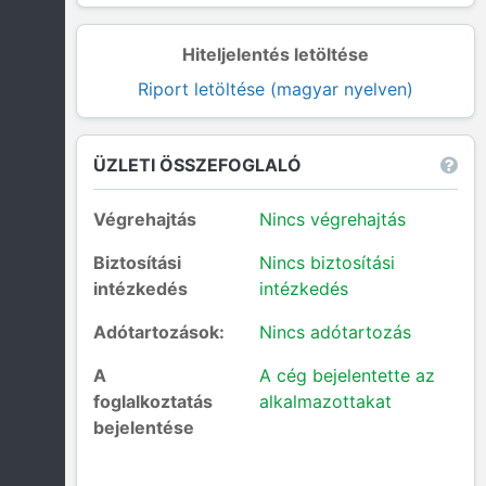
Hiteljelentés letöltése
Riport letöltése (magyar nyelven)
ÜZLETI ÖSSZEFOGLALÓ
Végrehajtás
Nincs végrehajtás
Biztosítási
Nincs biztosítási
intézkedés
intézkedés
Adótartozások:
Nincs adótartozás
A
A cég bejelentette az
foglalkoztatás
alkalmazottakat
bejelentése