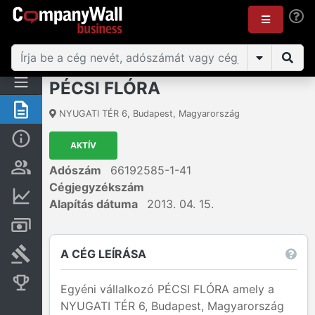
PÉCSI FLÓRA
Összegzés
NYUGATI TÉR 6
,
Budapest
,
Magyarország
Alap információk
AKTÍV
Személyek és tulajdonjog
Adószám
66192585-1-41
Cégjegyzékszám
Pénzügyi információk
Alapítás dátuma
2013. 04. 15.
Számlák és zárolások
A CÉG LEÍRÁSA
Bírósági eljárások
Konkurens cégek
Egyéni vállalkozó PÉCSI FLÓRA amely a
NYUGATI TÉR 6, Budapest, Magyarország