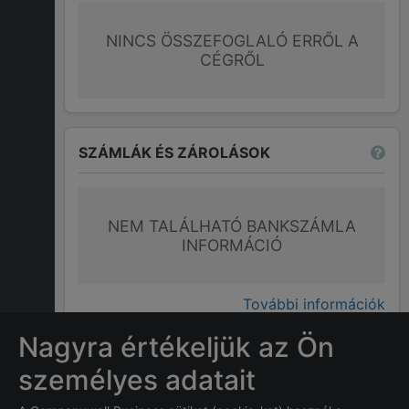
NINCS ÖSSZEFOGLALÓ ERRŐL A
CÉGRŐL
SZÁMLÁK ÉS ZÁROLÁSOK
NEM TALÁLHATÓ BANKSZÁMLA
INFORMÁCIÓ
További információk
Nagyra értékeljük az Ön
GYAKRAN ISMÉTELT KÉRDÉSEK
személyes adatait