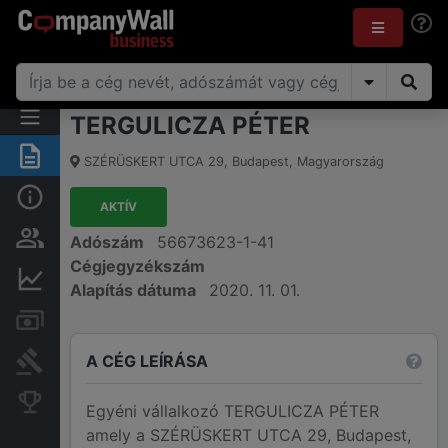
TERGULICZA PÉTER
Összegzés
SZÉRÜSKERT UTCA 29
,
Budapest
,
Magyarország
Alap információk
AKTÍV
Személyek és tulajdonjog
Adószám
56673623-1-41
Cégjegyzékszám
Pénzügyi információk
Alapítás dátuma
2020. 11. 01.
Számlák és zárolások
A CÉG LEÍRÁSA
Bírósági eljárások
Konkurens cégek
Egyéni vállalkozó TERGULICZA PÉTER
amely a SZÉRÜSKERT UTCA 29, Budapest,