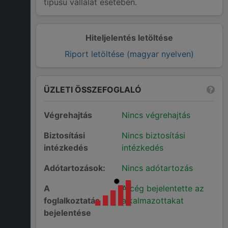
típusú vállalat esetében.
Hiteljelentés letöltése
Riport letöltése (magyar nyelven)
ÜZLETI ÖSSZEFOGLALÓ
Végrehajtás
Nincs végrehajtás
Biztosítási
Nincs biztosítási
intézkedés
intézkedés
Adótartozások:
Nincs adótartozás
A
A cég bejelentette az
foglalkoztatás
alkalmazottakat
bejelentése