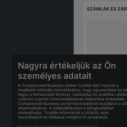
SZÁMLÁK ÉS ZÁ
Nagyra értékeljük az Ön
személyes adatait
A Companywall Business sütiket (cookie-kat) használ a
GYAKRAN ISMÉTE
megfelelő működés biztosításához, hogy egyszerűbbé és j
tegye a felhasználói élményt, statisztikai és analitikai célokr
valamint a portál funkcionalitásának fejlesztése érdekében.
Companywall Business portál használatával hozzájárul a süt
Mi
PÉTER VÉ
alkalmazásához. A sütibeállításokat a böngészőjében
módosíthatja. További információk a sütikről, azok
használatáról és letiltásuk módjáról itt olvashatók.
Mi a
PÉTER V
Nyilatkozat a személyes adatok védelméről