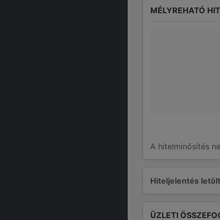
MÉLYREHATÓ HIT
A hitelminősítés n
Hiteljelentés letö
ÜZLETI ÖSSZEFO