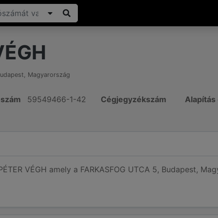
VÉGH
udapest
,
Magyarország
ószám
59549466-1-42
Cégjegyzékszám
Alapítás
 PÉTER VÉGH amely a FARKASFOG UTCA 5, Budapest, Magyar