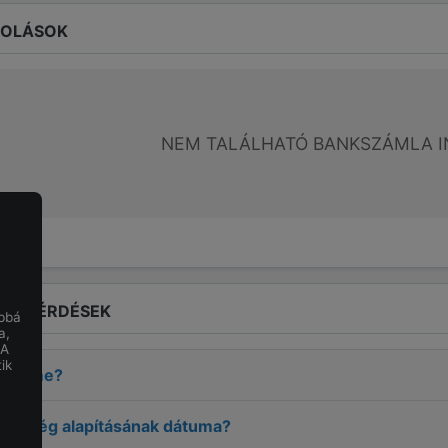
ROLÁSOK
NEM TALÁLHATÓ BANKSZÁMLA I
LT KÉRDÉSEK
obbá
a,
 A
ik
GH
címe?
ÉGH
cég alapításának dátuma?