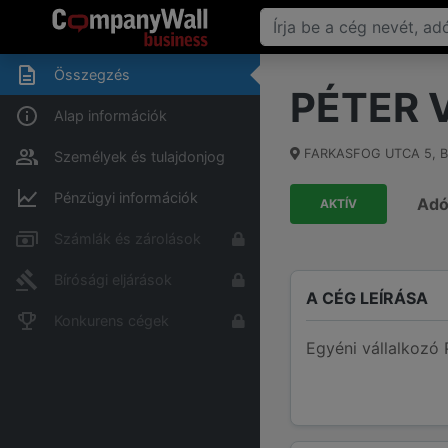
Összegzés
PÉTER 
Alap információk
FARKASFOG UTCA 5
,
B
Személyek és tulajdonjog
Pénzügyi információk
Ad
AKTÍV
Számlák és zárolások
Bírósági eljárások
A CÉG LEÍRÁSA
Konkurens cégek
Egyéni vállalkozó