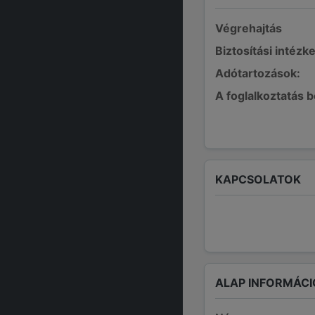
Végrehajtás
Biztosítási intézk
Adótartozások:
A foglalkoztatás 
KAPCSOLATOK
ALAP INFORMÁCI