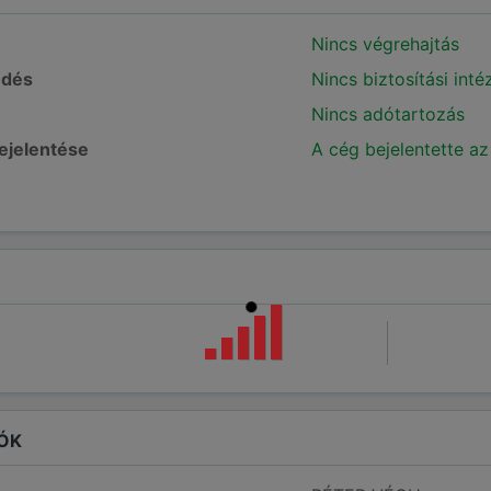
Nincs végrehajtás
edés
Nincs biztosítási int
Nincs adótartozás
bejelentése
A cég bejelentette az
ÓK