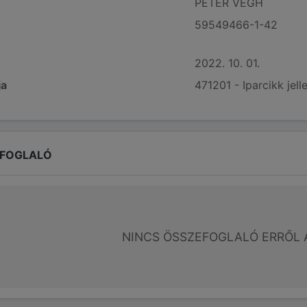
PÉTER VÉGH
59549466-1-42
2022. 10. 01.
ja
471201 - Iparcikk jel
EFOGLALÓ
NINCS ÖSSZEFOGLALÓ ERRŐL 