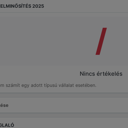
ELMINŐSÍTÉS 2025
/
Nincs értékelés
em számít egy adott típusú vállalat esetében.
ltése
GLALÓ