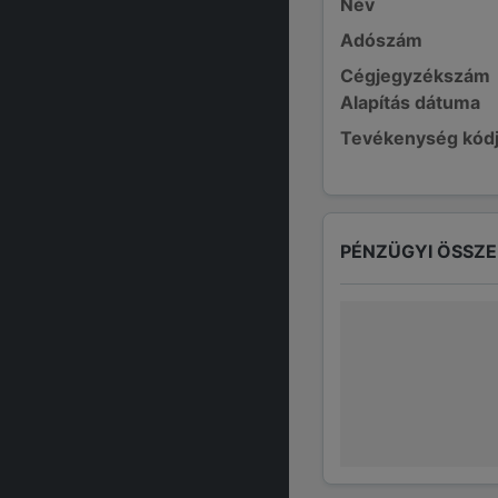
Név
Adószám
Cégjegyzékszám
Alapítás dátuma
Tevékenység kód
PÉNZÜGYI ÖSSZ