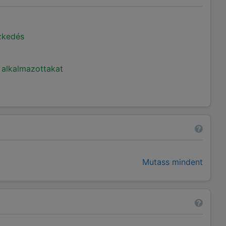
ézkedés
 alkalmazottakat
Mutass mindent