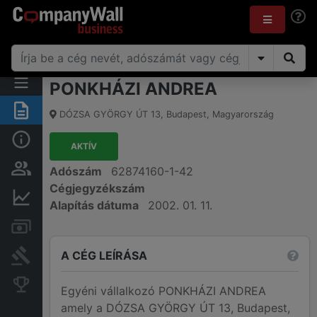
PONKHÁZI ANDREA
Összegzés
DÓZSA GYÖRGY ÚT 13
,
Budapest
,
Magyarország
Alap információk
AKTÍV
Személyek és tulajdonjog
Adószám
62874160-1-42
Cégjegyzékszám
Pénzügyi információk
Alapítás dátuma
2002. 01. 11.
Számlák és zárolások
A CÉG LEÍRÁSA
Bírósági eljárások
Konkurens cégek
Egyéni vállalkozó PONKHÁZI ANDREA
amely a DÓZSA GYÖRGY ÚT 13, Budapest,