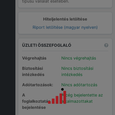
típusú vállalat esetében.
Hiteljelentés letöltése
Riport letöltése (magyar nyelven)
ÜZLETI ÖSSZEFOGLALÓ
Végrehajtás
Nincs végrehajtás
Biztosítási
Nincs biztosítási
intézkedés
intézkedés
Adótartozások:
Nincs adótartozás
A
A cég bejelentette az
foglalkoztatás
alkalmazottakat
bejelentése