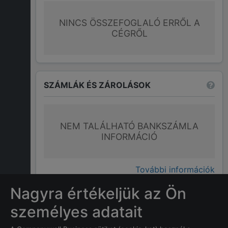
NINCS ÖSSZEFOGLALÓ ERRŐL A
CÉGRŐL
SZÁMLÁK ÉS ZÁROLÁSOK
NEM TALÁLHATÓ BANKSZÁMLA
INFORMÁCIÓ
További információk
Nagyra értékeljük az Ön
GYAKRAN ISMÉTELT KÉRDÉSEK
személyes adatait