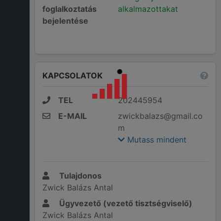
foglalkoztatás
alkalmazottakat
bejelentése
KAPCSOLATOK
TEL
202445954
E-MAIL
zwickbalazs@gmail.co
m
Mutass mindent
Tulajdonos
Zwick Balázs Antal
Ügyvezető (vezető tisztségviselő)
Zwick Balázs Antal