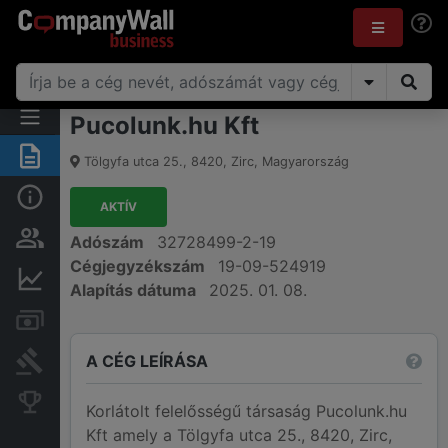
Pucolunk.hu Kft
Összegzés
Tölgyfa utca 25.
,
8420
,
Zirc
,
Magyarország
Alap információk
AKTÍV
Személyek és tulajdonjog
Adószám
32728499-2-19
Cégjegyzékszám
19-09-524919
Pénzügyi információk
Alapítás dátuma
2025. 01. 08.
Számlák és zárolások
A CÉG LEÍRÁSA
Bírósági eljárások
Konkurens cégek
Korlátolt felelősségű társaság Pucolunk.hu
Kft amely a Tölgyfa utca 25., 8420, Zirc,