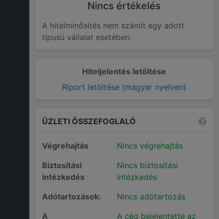
Nincs értékelés
A hitelminősítés nem számít egy adott
típusú vállalat esetében.
Hiteljelentés letöltése
Riport letöltése (magyar nyelven)
ÜZLETI ÖSSZEFOGLALÓ
Végrehajtás
Nincs végrehajtás
Biztosítási
Nincs biztosítási
intézkedés
intézkedés
Adótartozások:
Nincs adótartozás
A
A cég bejelentette az