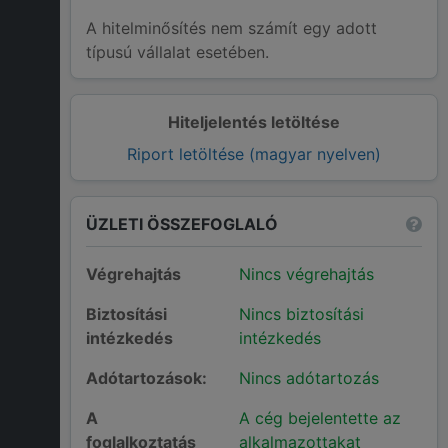
A hitelminősítés nem számít egy adott
típusú vállalat esetében.
Hiteljelentés letöltése
Riport letöltése (magyar nyelven)
ÜZLETI ÖSSZEFOGLALÓ
Végrehajtás
Nincs végrehajtás
Biztosítási
Nincs biztosítási
intézkedés
intézkedés
Adótartozások:
Nincs adótartozás
A
A cég bejelentette az
foglalkoztatás
alkalmazottakat