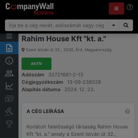
Rahim House Kft "kt. a."
Összegzés
Szent István út 32.
,
2030
,
Érd
,
Magyarország
Alap információk
AKTÍV
Személyek és tulajdonjog
Adószám
32721681-2-13
Cégjegyzékszám
13-09-238028
Pénzügyi információk
Alapítás dátuma
2024. 12. 23.
Számlák és zárolások
A CÉG LEÍRÁSA
Bírósági eljárások
Konkurens cégek
Korlátolt felelősségű társaság Rahim House
Kft "kt. a." amely a Szent István út 32.,