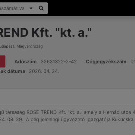
ND Kft. "kt. a."
udapest
,
Magyarország
Adószám
32631322-2-42
Cégjegyzékszám
0
nak dátuma
2026. 04. 24.
égű társaság ROSE TREND Kft. "kt. a." amely a Hernád utca
4. 08. 29.. A cég jelenlegi ügyvezető igazgatója Kukucska 