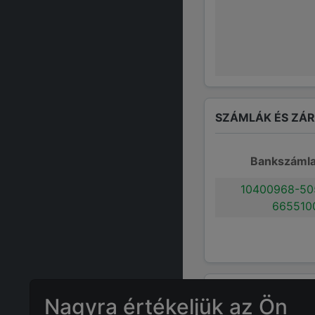
SZÁMLÁK ÉS ZÁ
Bankszáml
10400968-50
665510
GYAKRAN ISMÉTE
Nagyra értékeljük az Ön