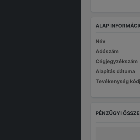
ALAP INFORMÁCI
Név
Adószám
Cégjegyzékszám
Alapítás dátuma
Tevékenység kód
PÉNZÜGYI ÖSSZ