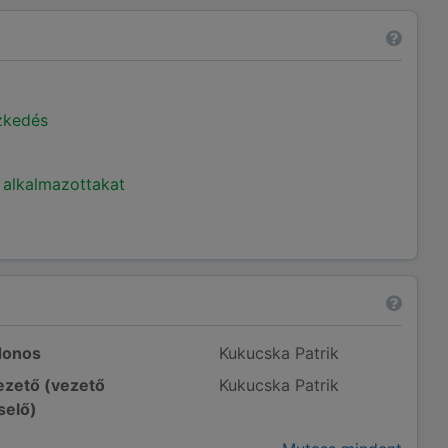
ézkedés
 alkalmazottakat
donos
Kukucska Patrik
zető (vezető
Kukucska Patrik
selő)