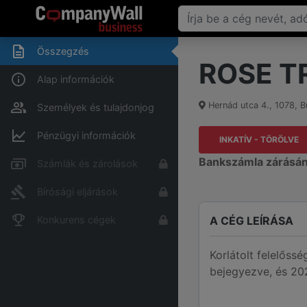
Összegzés
ROSE TRE
Alap információk
Hernád utca 4.
,
1078
,
B
Személyek és tulajdonjog
Pénzügyi információk
INKATÍV - TÖRÖLVE
Bankszámla zárásá
Számlák és zárolások
Bírósági eljárások
A CÉG LEÍRÁSA
Konkurens cégek
Korlátolt felelőss
bejegyezve, és 202