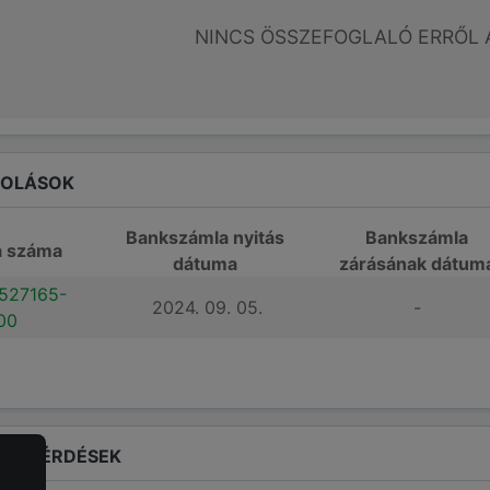
NINCS ÖSSZEFOGLALÓ ERRŐL 
ROLÁSOK
Bankszámla nyitás
Bankszámla
a száma
dátuma
zárásának dátum
527165-
2024. 09. 05.
-
00
LT KÉRDÉSEK