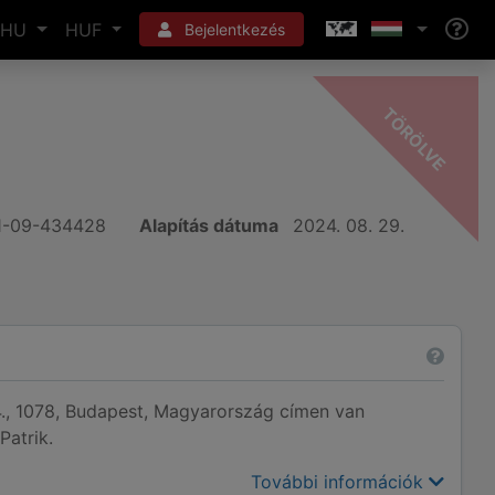
HU
HUF
Bejelentkezés
-
E
1-09-434428
Alapítás dátuma
2024. 08. 29.
 4., 1078, Budapest, Magyarország címen van
Patrik.
További információk