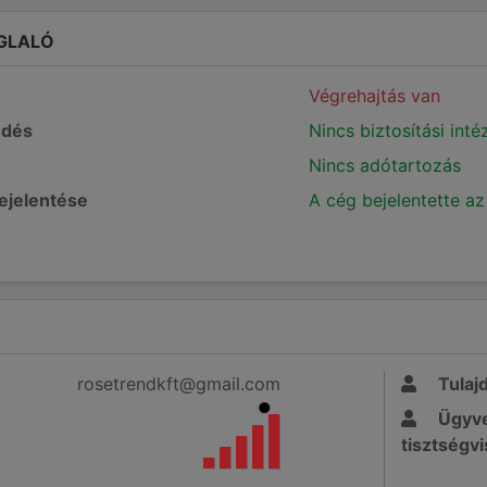
GLALÓ
Végrehajtás van
edés
Nincs biztosítási int
Nincs adótartozás
bejelentése
A cég bejelentette az
rosetrendkft@gmail.com
Tulaj
Ügyve
tisztségvi