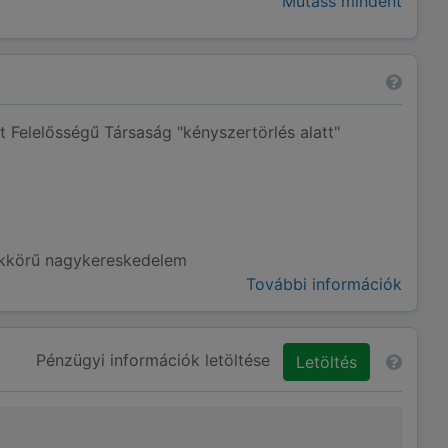
Mutass mindent
 Felelősségű Társaság "kényszertörlés alatt"
kkörű nagykereskedelem
További információk
Pénzügyi információk letöltése
Letöltés