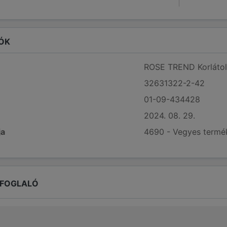
ÓK
ROSE TREND Korlátolt
32631322-2-42
01-09-434428
2024. 08. 29.
ja
4690 - Vegyes termé
EFOGLALÓ