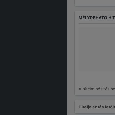
MÉLYREHATÓ HIT
A hitelminősítés n
Hiteljelentés letö