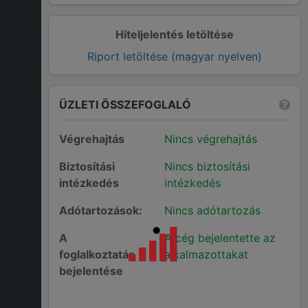
Hiteljelentés letöltése
Riport letöltése (magyar nyelven)
ÜZLETI ÖSSZEFOGLALÓ
Végrehajtás
Nincs végrehajtás
Biztosítási
Nincs biztosítási
intézkedés
intézkedés
Adótartozások:
Nincs adótartozás
A
A cég bejelentette az
foglalkoztatás
alkalmazottakat
bejelentése