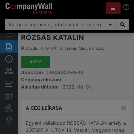
RÓZSÁS KATALIN
Összegzés
JÓZSEF A. UTCA 13
,
Vasvár
,
Magyarország
Alap információk
AKTÍV
Személyek és tulajdonjog
Adószám
59336350-1-38
Cégjegyzékszám
Pénzügyi információk
Alapítás dátuma
2022. 08. 01.
Számlák és zárolások
A CÉG LEÍRÁSA
Bírósági eljárások
Konkurens cégek
Egyéni vállalkozó RÓZSÁS KATALIN amely a
JÓZSEF A. UTCA 13, Vasvár, Magyarország