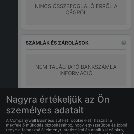
NINCS ÖSSZEFOGLALÓ ERRŐL A
CÉGRŐL
SZÁMLÁK ÉS ZÁROLÁSOK
NEM TALÁLHATÓ BANKSZÁMLA
INFORMÁCIÓ
További információk
Nagyra értékeljük az Ön
személyes adatait
GYAKRAN ISMÉTELT KÉRDÉSEK
A Companywall Business sütiket (cookie-kat) használ a
megfelelő működés biztosításához, hogy egyszerűbbé és jobbá
tegye a felhasználói élményt, statisztikai és analitikai célokra,
Mi
RÓZSÁS KATALIN
címe?