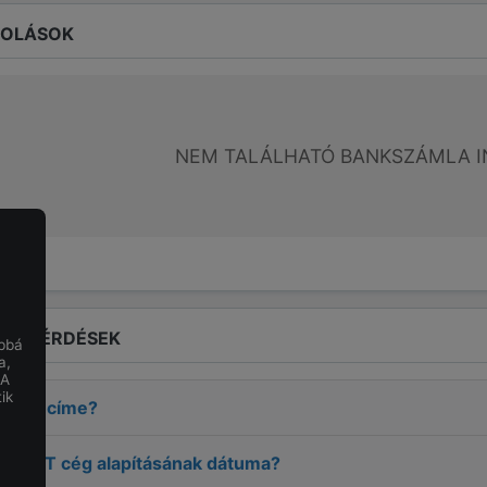
ROLÁSOK
NEM TALÁLHATÓ BANKSZÁMLA I
LT KÉRDÉSEK
obbá
a,
 A
ik
LINT
címe?
BÁLINT
cég alapításának dátuma?