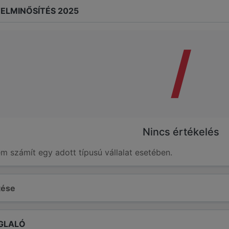
ELMINŐSÍTÉS 2025
/
Nincs értékelés
em számít egy adott típusú vállalat esetében.
ltése
GLALÓ