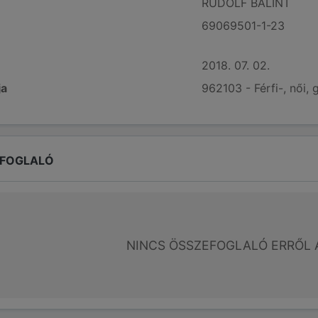
RUDOLF BÁLINT
69069501-1-23
2018. 07. 02.
ja
962103 - Férfi-, női,
EFOGLALÓ
NINCS ÖSSZEFOGLALÓ ERRŐL 