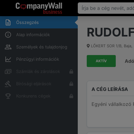
Összegzés
RUDOLF
Alap információk
LŐKERT SOR 1/B
,
Baja
,
Személyek és tulajdonjog
Pénzügyi információk
Ad
AKTÍV
Számlák és zárolások
Bírósági eljárások
A CÉG LEÍRÁSA
Konkurens cégek
Egyéni vállalkozó