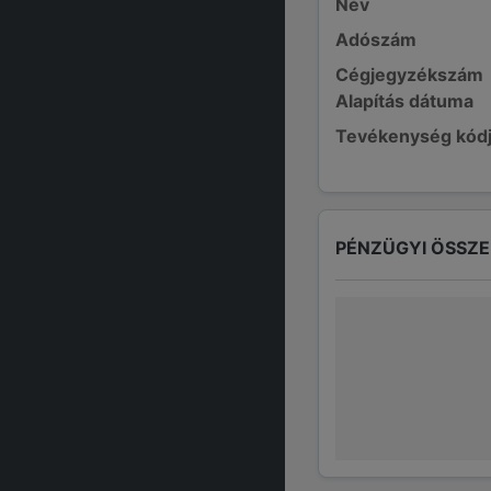
Név
Adószám
Cégjegyzékszám
Alapítás dátuma
Tevékenység kód
PÉNZÜGYI ÖSSZ