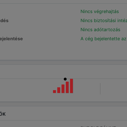
Nincs végrehajtás
edés
Nincs biztosítási int
Nincs adótartozás
bejelentése
A cég bejelentette az
ÓK