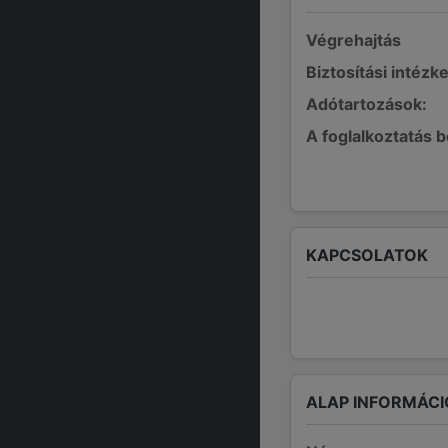
Végrehajtás
Biztosítási intézk
Adótartozások:
A foglalkoztatás 
KAPCSOLATOK
ALAP INFORMÁCI