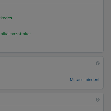
ézkedés
 alkalmazottakat
Mutass mindent