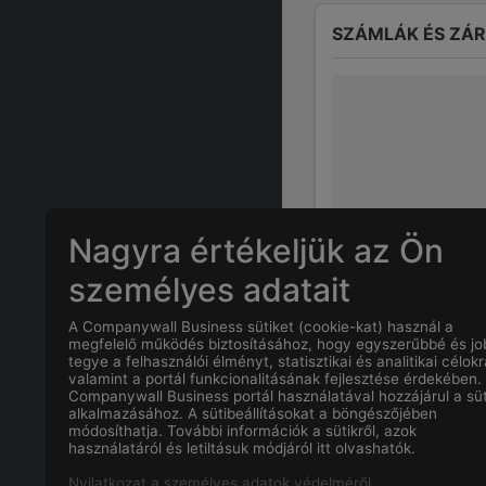
SZÁMLÁK ÉS ZÁ
Nagyra értékeljük az Ön
személyes adatait
A Companywall Business sütiket (cookie-kat) használ a
GYAKRAN ISMÉTE
megfelelő működés biztosításához, hogy egyszerűbbé és j
tegye a felhasználói élményt, statisztikai és analitikai célokr
valamint a portál funkcionalitásának fejlesztése érdekében.
Companywall Business portál használatával hozzájárul a süt
Mi
RUDOLF BÁ
alkalmazásához. A sütibeállításokat a böngészőjében
módosíthatja. További információk a sütikről, azok
használatáról és letiltásuk módjáról itt olvashatók.
Mi a
RUDOLF 
Nyilatkozat a személyes adatok védelméről