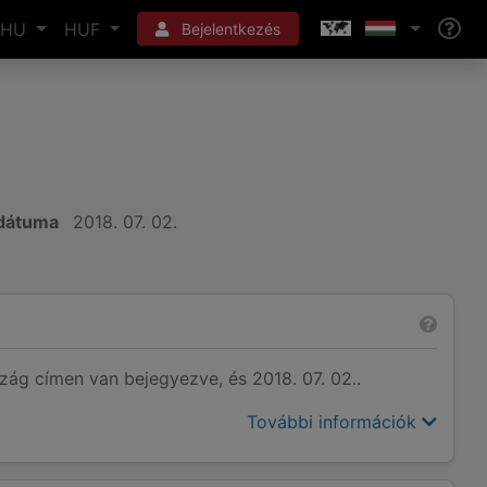
HU
HUF
Bejelentkezés
 dátuma
2018. 07. 02.
ág címen van bejegyezve, és 2018. 07. 02..
További információk