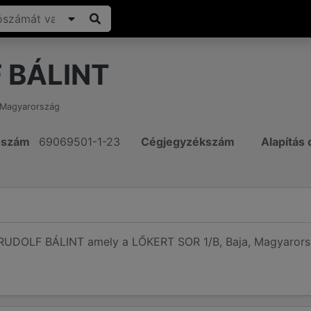
 BÁLINT
Magyarország
ószám
69069501-1-23
Cégjegyzékszám
Alapítás
 RUDOLF BÁLINT amely a LŐKERT SOR 1/B, Baja, Magyarorsz