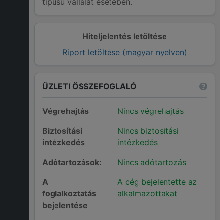
típusú vállalat esetében.
Hiteljelentés letöltése
Riport letöltése (magyar nyelven)
ÜZLETI ÖSSZEFOGLALÓ
Végrehajtás
Nincs végrehajtás
Biztosítási
Nincs biztosítási
intézkedés
intézkedés
Adótartozások:
Nincs adótartozás
A
A cég bejelentette az
foglalkoztatás
alkalmazottakat
bejelentése