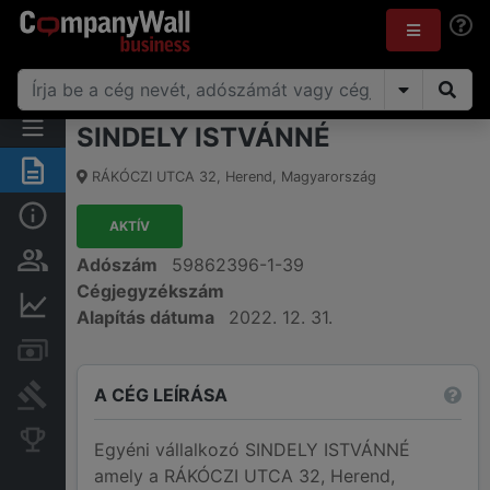
SINDELY ISTVÁNNÉ
Összegzés
RÁKÓCZI UTCA 32
,
Herend
,
Magyarország
Alap információk
AKTÍV
Személyek és tulajdonjog
Adószám
59862396-1-39
Cégjegyzékszám
Pénzügyi információk
Alapítás dátuma
2022. 12. 31.
Számlák és zárolások
A CÉG LEÍRÁSA
Bírósági eljárások
Konkurens cégek
Egyéni vállalkozó SINDELY ISTVÁNNÉ
amely a RÁKÓCZI UTCA 32, Herend,