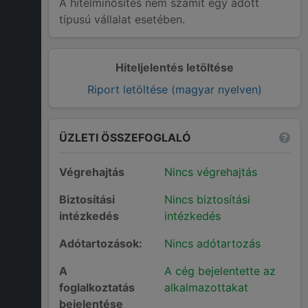
A hitelminősítés nem számít egy adott
típusú vállalat esetében.
Hiteljelentés letöltése
Riport letöltése (magyar nyelven)
ÜZLETI ÖSSZEFOGLALÓ
Végrehajtás
Nincs végrehajtás
Biztosítási
Nincs biztosítási
intézkedés
intézkedés
Adótartozások:
Nincs adótartozás
A
A cég bejelentette az
foglalkoztatás
alkalmazottakat
bejelentése