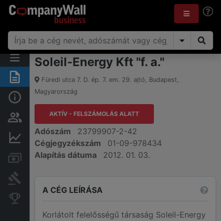
Soleil-Energy Kft "f. a."
Összegzés
Füredi utca 7. D. ép. 7. em. 29. ajtó
,
Budapest
,
Magyarország
Alap információk
AKTÍV - FELSZÁMOLÁS ALATT
Személyek és tulajdonjog
Adószám
23799907-2-42
Pénzügyi információk
Cégjegyzékszám
01-09-978434
Alapítás dátuma
2012. 01. 03.
Számlák és zárolások
Bírósági eljárások
A CÉG LEÍRÁSA
Konkurens cégek
Korlátolt felelősségű társaság Soleil-Energy