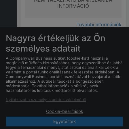
INFORMÁCIÓ
További információk
Nagyra értékeljük az Ön
GYAKRAN ISMÉTELT KÉRDÉSEK
személyes adatait
A Companywall Business sütiket (cookie-kat) használ a
megfelelő működés biztosításához, hogy egyszerűbbé és jobbá
Mi
Soleil-Energy Kft "f. a."
tegye a felhasználói élményt, statisztikai és analitikai célokra,
címe?
valamint a portál funkcionalitásának fejlesztése érdekében. A
Companywall Business portál használatával hozzájárul a sütik
alkalmazásához. A sütibeállításokat a böngészőjében
Mi a
Soleil-Energy Kft "f. a."
módosíthatja. További információk a sütikről, azok
használatáról és letiltásuk módjáról itt olvashatók.
cég alapításának dátuma?
Nyilatkozat a személyes adatok védelméről
Cookie-beállítások
Egyetértek
CompanyWall Business © 2026
|
Kapcsolat
|
Felhasználási feltétek
|
Adatvédelmi szabályzat