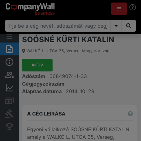
SOÓSNÉ KÜRTI KATALIN
Összegzés
WALKÓ L. UTCA 35
,
Verseg
,
Magyarország
Alap információk
AKTÍV
Személyek és tulajdonjog
Adószám
66849074-1-33
Cégjegyzékszám
Pénzügyi információk
Alapítás dátuma
2014. 10. 29.
Számlák és zárolások
A CÉG LEÍRÁSA
Bírósági eljárások
Konkurens cégek
Egyéni vállalkozó SOÓSNÉ KÜRTI KATALIN
amely a WALKÓ L. UTCA 35, Verseg,