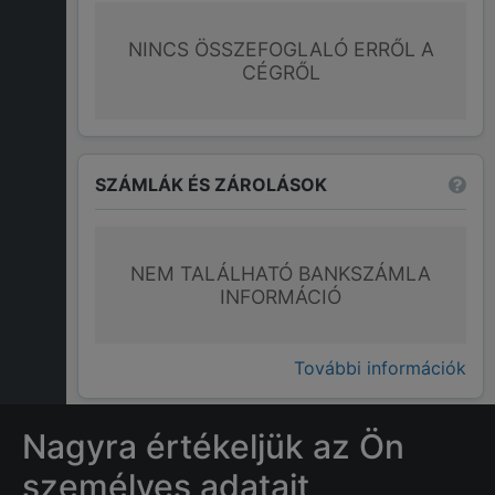
NINCS ÖSSZEFOGLALÓ ERRŐL A
CÉGRŐL
SZÁMLÁK ÉS ZÁROLÁSOK
NEM TALÁLHATÓ BANKSZÁMLA
INFORMÁCIÓ
További információk
Nagyra értékeljük az Ön
GYAKRAN ISMÉTELT KÉRDÉSEK
személyes adatait