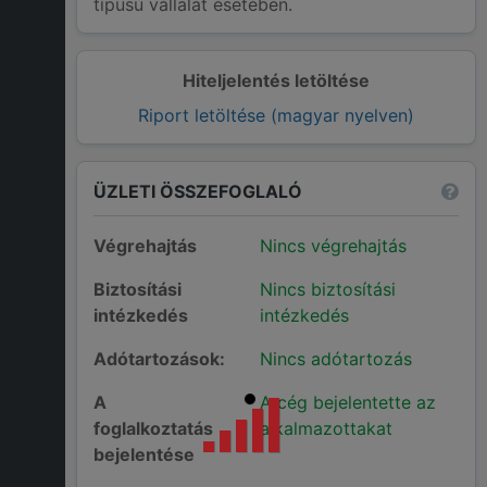
típusú vállalat esetében.
Hiteljelentés letöltése
Riport letöltése (magyar nyelven)
ÜZLETI ÖSSZEFOGLALÓ
Végrehajtás
Nincs végrehajtás
Biztosítási
Nincs biztosítási
intézkedés
intézkedés
Adótartozások:
Nincs adótartozás
A
A cég bejelentette az
foglalkoztatás
alkalmazottakat
bejelentése