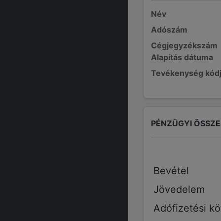
Név
Adószám
Cégjegyzékszám
Alapítás dátuma
Tevékenység kód
PÉNZÜGYI ÖSSZ
Bevétel
Jövedelem
Adófizetési kö