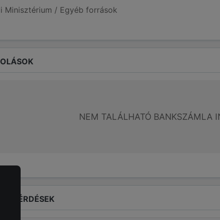
i Minisztérium / Egyéb források
ROLÁSOK
NEM TALÁLHATÓ BANKSZÁMLA I
LT KÉRDÉSEK