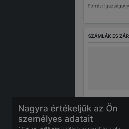
Forrás: Igazságügy
SZÁMLÁK ÉS ZÁ
Nagyra értékeljük az Ön
személyes adatait
GYAKRAN ISMÉTE
A Companywall Business sütiket (cookie-kat) használ a