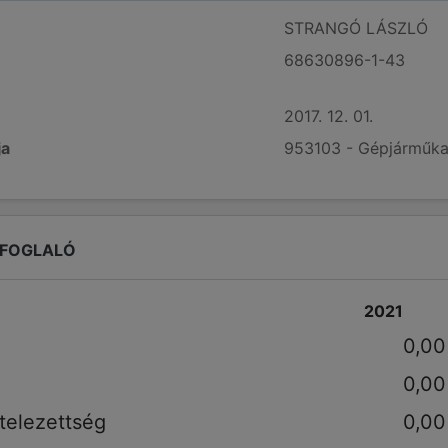
STRANGÓ LÁSZLÓ
68630896-1-43
2017. 12. 01.
ja
953103 - Gépjárműkar
EFOGLALÓ
2021
0,00
0,00
telezettség
0,00