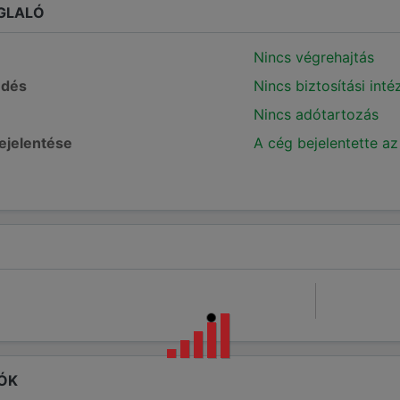
GLALÓ
Nincs végrehajtás
edés
Nincs biztosítási int
Nincs adótartozás
bejelentése
A cég bejelentette az
ÓK