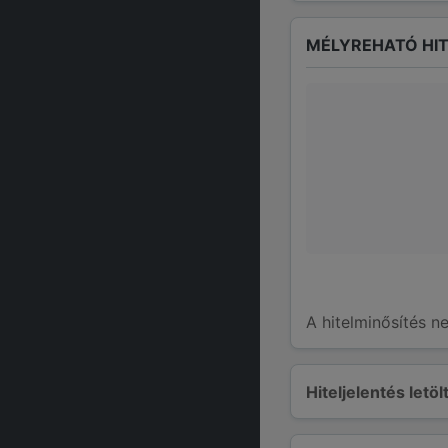
MÉLYREHATÓ HIT
A hitelminősítés n
Hiteljelentés letö