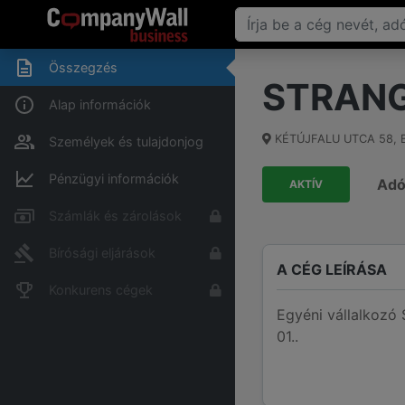
Összegzés
STRANG
Alap információk
KÉTÚJFALU UTCA 58
,
Személyek és tulajdonjog
Pénzügyi információk
Ad
AKTÍV
Számlák és zárolások
Bírósági eljárások
A CÉG LEÍRÁSA
Konkurens cégek
Egyéni vállalkoz
01..