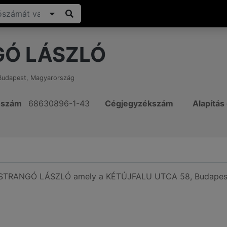
Ó LÁSZLÓ
Budapest
,
Magyarország
ószám
68630896-1-43
Cégjegyzékszám
Alapítás
ó STRANGÓ LÁSZLÓ amely a KÉTÚJFALU UTCA 58, Budapest, 