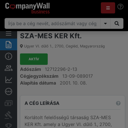
SZA-MES KER Kft.
Összegzés
Ugyer VI. dűlő 1.
,
2700
,
Cegléd
,
Magyarország
Alap információk
AKTÍV
Személyek és tulajdonjog
Adószám
12712296-2-13
Cégjegyzékszám
13-09-089017
Pénzügyi információk
Alapítás dátuma
2001. 10. 08.
Mélyreható hitelminősítés
A CÉG LEÍRÁSA
Számlák és zárolások
Bírósági eljárások
Korlátolt felelősségű társaság SZA-MES
KER Kft. amely a Ugyer VI. dűlő 1., 2700,
Konkurens cégek