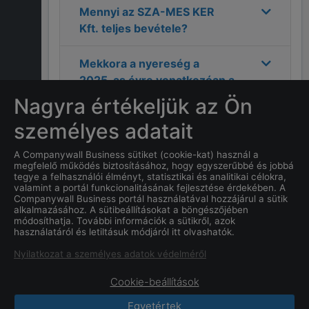
Mennyi az
SZA-MES KER
Kft.
teljes bevétele?
Mekkora a nyereség a
2025
-as évre vonatkozóan a
SZA-MES KER Kft.
cégnél?
Nagyra értékeljük az Ön
személyes adatait
Mi
SZA-MES KER Kft.
címe?
A Companywall Business sütiket (cookie-kat) használ a
megfelelő működés biztosításához, hogy egyszerűbbé és jobbá
Melyek a
SZA-MES KER Kft.
tegye a felhasználói élményt, statisztikai és analitikai célokra,
elérhetőségei?
valamint a portál funkcionalitásának fejlesztése érdekében. A
Companywall Business portál használatával hozzájárul a sütik
alkalmazásához. A sütibeállításokat a böngészőjében
Mi a
SZA-MES KER Kft.
cég
módosíthatja. További információk a sütikről, azok
használatáról és letiltásuk módjáról itt olvashatók.
alapításának dátuma?
Nyilatkozat a személyes adatok védelméről
Cookie-beállítások
Egyetértek
CompanyWall Business © 2026
|
Kapcsolat
|