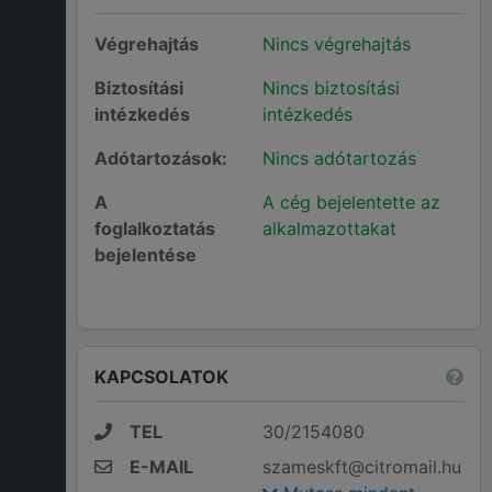
Végrehajtás
Nincs végrehajtás
Biztosítási
Nincs biztosítási
intézkedés
intézkedés
Adótartozások:
Nincs adótartozás
A
A cég bejelentette az
foglalkoztatás
alkalmazottakat
bejelentése
KAPCSOLATOK
TEL
30/2154080
E-MAIL
szameskft@citromail.hu