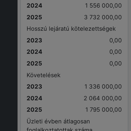
1 556 000,00
3 732 000,00
Hosszú lejáratú kötelezettségek
0,00
0,00
0,00
Követelések
1 336 000,00
2 064 000,00
1 795 000,00
Üzleti évben átlagosan
foglalkoztatottak száma