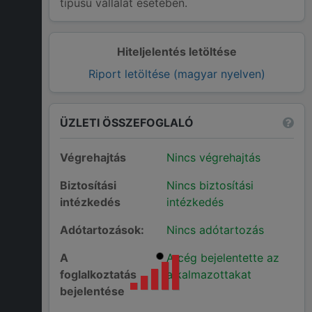
típusú vállalat esetében.
Hiteljelentés letöltése
Riport letöltése (magyar nyelven)
ÜZLETI ÖSSZEFOGLALÓ
Végrehajtás
Nincs végrehajtás
Biztosítási
Nincs biztosítási
intézkedés
intézkedés
Adótartozások:
Nincs adótartozás
A
A cég bejelentette az
foglalkoztatás
alkalmazottakat
bejelentése