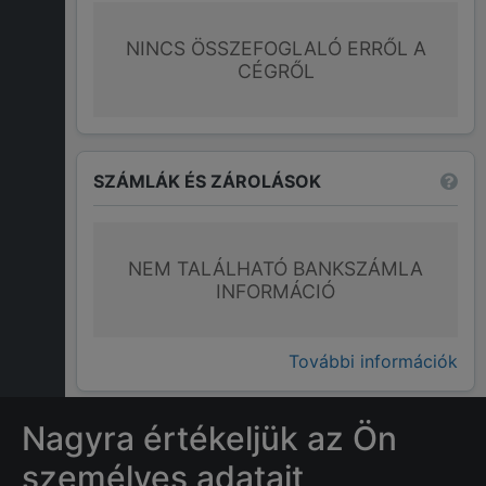
NINCS ÖSSZEFOGLALÓ ERRŐL A
CÉGRŐL
SZÁMLÁK ÉS ZÁROLÁSOK
NEM TALÁLHATÓ BANKSZÁMLA
INFORMÁCIÓ
További információk
Nagyra értékeljük az Ön
GYAKRAN ISMÉTELT KÉRDÉSEK
személyes adatait