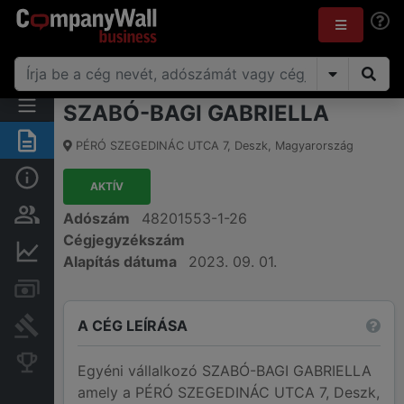
SZABÓ-BAGI GABRIELLA
Összegzés
PÉRÓ SZEGEDINÁC UTCA 7
,
Deszk
,
Magyarország
Alap információk
AKTÍV
Személyek és tulajdonjog
Adószám
48201553-1-26
Cégjegyzékszám
Pénzügyi információk
Alapítás dátuma
2023. 09. 01.
Számlák és zárolások
A CÉG LEÍRÁSA
Bírósági eljárások
Konkurens cégek
Egyéni vállalkozó SZABÓ-BAGI GABRIELLA
amely a PÉRÓ SZEGEDINÁC UTCA 7, Deszk,