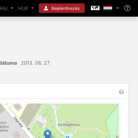
HU
HUF
Bejelentkezés
 dátuma
2013. 06. 27.