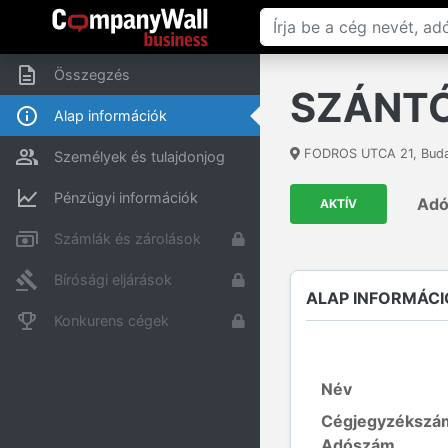
Összegzés
SZÁNTÓ
Alap információk
FODROS UTCA 21
,
Bud
Személyek és tulajdonjog
Pénzügyi információk
Ad
AKTÍV
Számlák és zárolások
Bírósági eljárások
ALAP INFORMÁCI
Konkurens cégek
Név
Cégjegyzékszá
Adószám