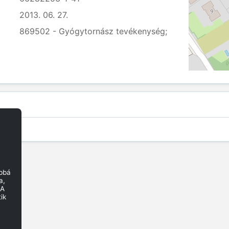
2013. 06. 27.
869502 - Gyógytornász tevékenység;
obbá
a,
 A
ik