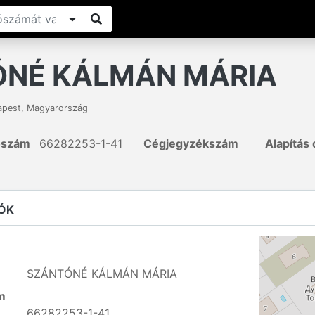
NÉ KÁLMÁN MÁRIA
apest
,
Magyarország
ószám
66282253-1-41
Cégjegyzékszám
Alapítás
ÓK
SZÁNTÓNÉ KÁLMÁN MÁRIA
m
66282253-1-41