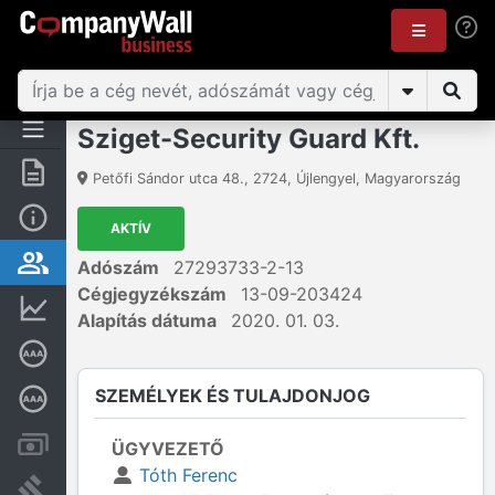
Sziget-Security Guard Kft.
Összegzés
Petőfi Sándor utca 48.
,
2724
,
Újlengyel
,
Magyarország
Alap információk
AKTÍV
Személyek és tulajdonjog
Adószám
27293733-2-13
Cégjegyzékszám
13-09-203424
Pénzügyi információk
Alapítás dátuma
2020. 01. 03.
Cégkiválósági tanúsítvány
SZEMÉLYEK ÉS TULAJDONJOG
Mélyreható hitelminősítés
Számlák és zárolások
ÜGYVEZETŐ
Tóth Ferenc
Bírósági eljárások