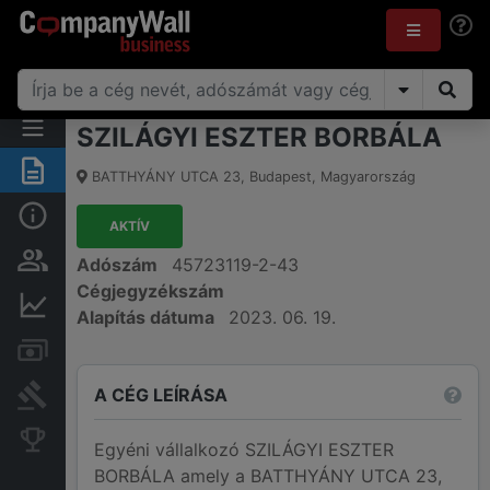
SZILÁGYI ESZTER BORBÁLA
Összegzés
BATTHYÁNY UTCA 23
,
Budapest
,
Magyarország
Alap információk
AKTÍV
Személyek és tulajdonjog
Adószám
45723119-2-43
Cégjegyzékszám
Pénzügyi információk
Alapítás dátuma
2023. 06. 19.
Számlák és zárolások
A CÉG LEÍRÁSA
Bírósági eljárások
Konkurens cégek
Egyéni vállalkozó SZILÁGYI ESZTER
BORBÁLA amely a BATTHYÁNY UTCA 23,