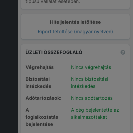
típusú vállalat esetében.
Hiteljelentés letöltése
Riport letöltése (magyar nyelven)
ÜZLETI ÖSSZEFOGLALÓ
Végrehajtás
Nincs végrehajtás
Biztosítási
Nincs biztosítási
intézkedés
intézkedés
Adótartozások:
Nincs adótartozás
A
A cég bejelentette az
foglalkoztatás
alkalmazottakat
bejelentése