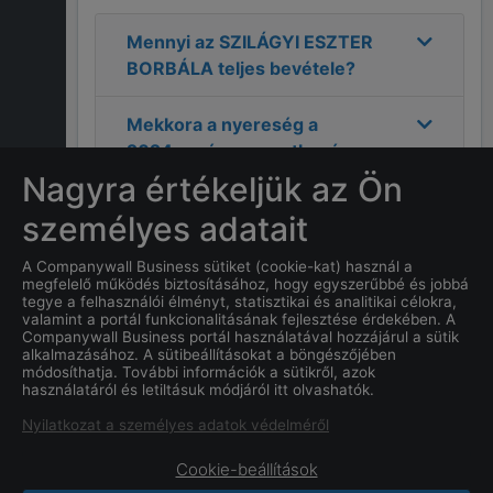
Mennyi az
SZILÁGYI ESZTER
BORBÁLA
teljes bevétele?
Mekkora a nyereség a
2024
-as évre vonatkozóan a
SZILÁGYI ESZTER BORBÁLA
Nagyra értékeljük az Ön
cégnél?
személyes adatait
Mi
SZILÁGYI ESZTER
A Companywall Business sütiket (cookie-kat) használ a
megfelelő működés biztosításához, hogy egyszerűbbé és jobbá
BORBÁLA
címe?
tegye a felhasználói élményt, statisztikai és analitikai célokra,
valamint a portál funkcionalitásának fejlesztése érdekében. A
Companywall Business portál használatával hozzájárul a sütik
Mi a
SZILÁGYI ESZTER
alkalmazásához. A sütibeállításokat a böngészőjében
BORBÁLA
cég alapításának
módosíthatja. További információk a sütikről, azok
használatáról és letiltásuk módjáról itt olvashatók.
dátuma?
Nyilatkozat a személyes adatok védelméről
Cookie-beállítások