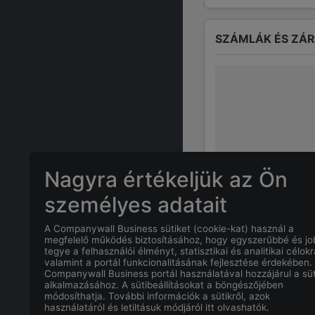
SZÁMLÁK ÉS ZÁ
Nagyra értékeljük az Ön
személyes adatait
A Companywall Business sütiket (cookie-kat) használ a
GYAKRAN ISMÉTE
megfelelő működés biztosításához, hogy egyszerűbbé és j
tegye a felhasználói élményt, statisztikai és analitikai célokr
valamint a portál funkcionalitásának fejlesztése érdekében.
Companywall Business portál használatával hozzájárul a süt
Mi
MARTONNÉ 
alkalmazásához. A sütibeállításokat a böngészőjében
módosíthatja. További információk a sütikről, azok
használatáról és letiltásuk módjáról itt olvashatók.