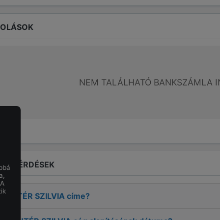
ROLÁSOK
NEM TALÁLHATÓ BANKSZÁMLA I
LT KÉRDÉSEK
obbá
a,
 A
ik
PINTÉR SZILVIA
címe?