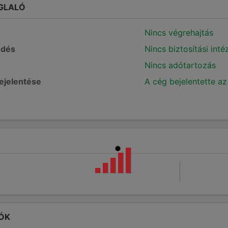
GLALÓ
Nincs végrehajtás
edés
Nincs biztosítási int
Nincs adótartozás
bejelentése
A cég bejelentette az
ÓK