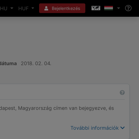
HU
HUF
Bejelentkezés
 dátuma
2018. 02. 04.
apest, Magyarország címen van bejegyezve, és
További információk