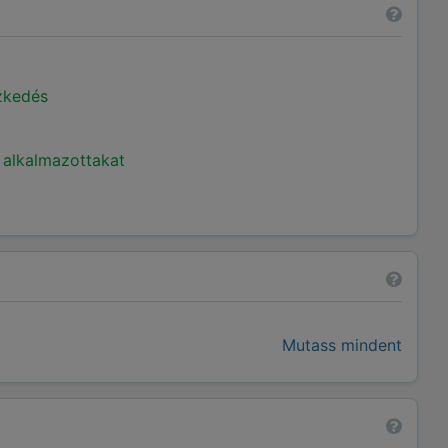
ézkedés
 alkalmazottakat
Mutass mindent