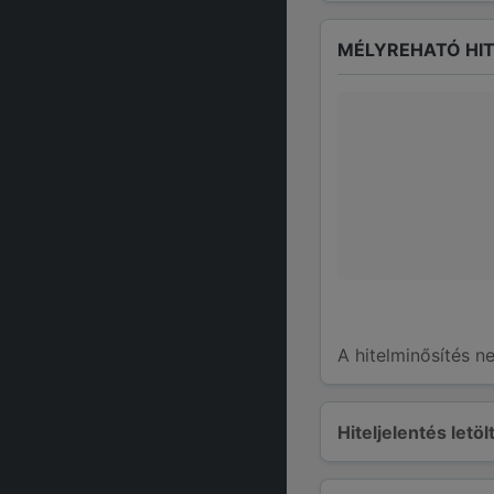
MÉLYREHATÓ HIT
A hitelminősítés n
Hiteljelentés letö