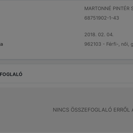
MARTONNÉ PINTÉR S
68751902-1-43
2018. 02. 04.
ja
962103 - Férfi-, női,
EFOGLALÓ
NINCS ÖSSZEFOGLALÓ ERRŐL 