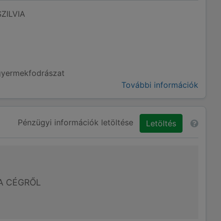
ZILVIA
 gyermekfodrászat
További információk
Pénzügyi információk letöltése
Letöltés
A CÉGRŐL