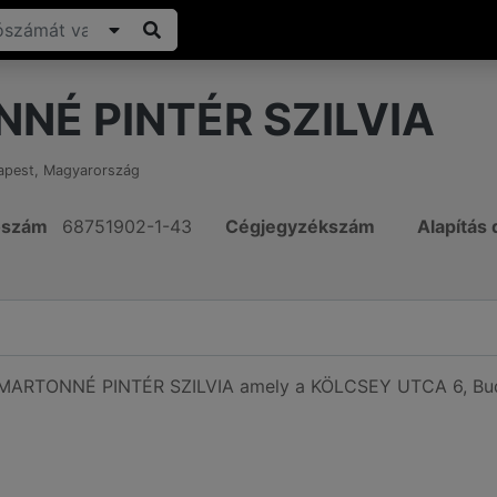
NÉ PINTÉR SZILVIA
apest
,
Magyarország
ószám
68751902-1-43
Cégjegyzékszám
Alapítás
ó MARTONNÉ PINTÉR SZILVIA amely a KÖLCSEY UTCA 6, Bud