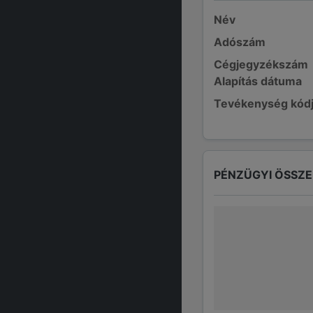
Név
Adószám
Cégjegyzékszám
Alapítás dátuma
Tevékenység kód
PÉNZÜGYI ÖSSZ