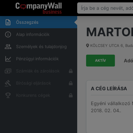
Összegzés
MARTON
Alap információk
KÖLCSEY UTCA 6
,
Bud
Személyek és tulajdonjog
Pénzügyi információk
Ad
AKTÍV
Számlák és zárolások
Bírósági eljárások
A CÉG LEÍRÁSA
Konkurens cégek
Egyéni vállalkoz
2018. 02. 04..