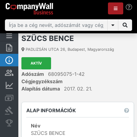
SZÜCS BENCE
Összegzés
PADLIZSÁN UTCA 26
,
Budapest
,
Magyarország
Alap információk
AKTÍV
Személyek és tulajdonjog
Adószám
68095075-1-42
Cégjegyzékszám
Pénzügyi információk
Alapítás dátuma
2017. 02. 21.
Számlák és zárolások
ALAP INFORMÁCIÓK
Bírósági eljárások
Konkurens cégek
Név
SZÜCS BENCE