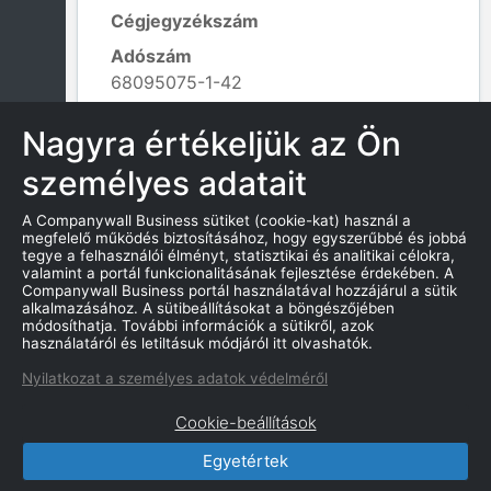
Cégjegyzékszám
Adószám
68095075-1-42
Alapítás dátuma
Nagyra értékeljük az Ön
2017. 02. 21.
személyes adatait
Tevékenység kódja
731201 - Reklámfelület ügynöki
A Companywall Business sütiket (cookie-kat) használ a
értékesítése;
megfelelő működés biztosításához, hogy egyszerűbbé és jobbá
Leaflet
|
© OpenStreetMap contributors
tegye a felhasználói élményt, statisztikai és analitikai célokra,
valamint a portál funkcionalitásának fejlesztése érdekében. A
Companywall Business portál használatával hozzájárul a sütik
alkalmazásához. A sütibeállításokat a böngészőjében
módosíthatja. További információk a sütikről, azok
KAPCSOLATOK
használatáról és letiltásuk módjáról itt olvashatók.
Nyilatkozat a személyes adatok védelméről
Cookie-beállítások
Egyetértek
CompanyWall Business © 2026
|
Kapcsolat
|
Felhasználási feltétek
|
Adatvédelmi szabályzat