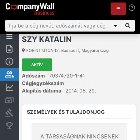
SZY KATALIN
Összegzés
FORINT UTCA 12
,
Budapest
,
Magyarország
Alap információk
AKTÍV
Személyek és tulajdonjog
Adószám
70374720-1-41
Cégjegyzékszám
Pénzügyi információk
Alapítás dátuma
2014. 05. 29.
Számlák és zárolások
SZEMÉLYEK ÉS TULAJDONJOG
Bírósági eljárások
Konkurens cégek
A TÁRSASÁGNAK NINCSENEK