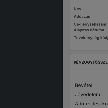
Név
Adószám
Cégjegyzékszám
Alapítás dátuma
Tevékenység kód
PÉNZÜGYI ÖSSZ
Bevétel
Jövedelem
Adófizetési kö