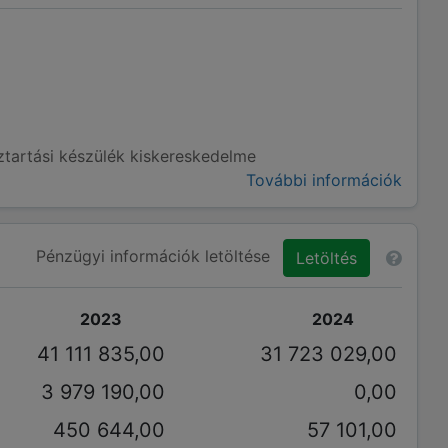
ztartási készülék kiskereskedelme
További információk
Pénzügyi információk letöltése
Letöltés
2023
2024
41 111 835,00
31 723 029,00
3 979 190,00
0,00
450 644,00
57 101,00