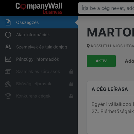
Összegzés
MARTO
Alap információk
KOSSUTH LAJOS UTCA
Személyek és tulajdonjog
Pénzügyi információk
Ad
AKTÍV
Számlák és zárolások
Bírósági eljárások
A CÉG LEÍRÁSA
Konkurens cégek
Egyéni vállalkoz
27.. Elérhetőségei