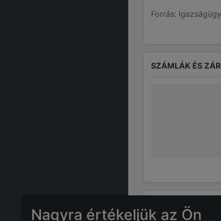
Forrás: Igazságügy
SZÁMLÁK ÉS ZÁ
GYAKRAN ISMÉTE
Nagyra értékeljük az Ön