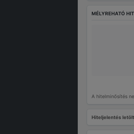
MÉLYREHATÓ HIT
A hitelminősítés n
Hiteljelentés letö