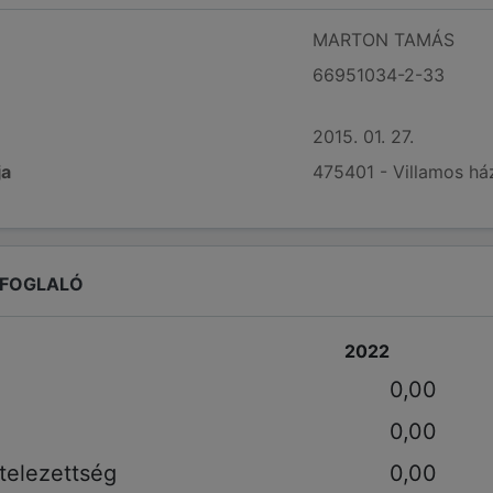
MARTON TAMÁS
66951034-2-33
2015. 01. 27.
ja
475401 - Villamos há
EFOGLALÓ
2022
0,00
0,00
telezettség
0,00