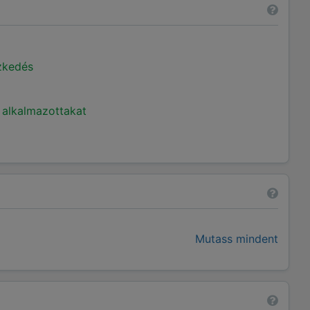
ézkedés
 alkalmazottakat
Mutass mindent