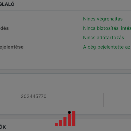
GLALÓ
Nincs végrehajtás
edés
Nincs biztosítási int
Nincs adótartozás
bejelentése
A cég bejelentette az
202445770
ÓK