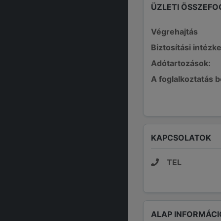
ÜZLETI ÖSSZEFO
Végrehajtás
Biztosítási intézk
Adótartozások:
A foglalkoztatás 
KAPCSOLATOK
TEL
ALAP INFORMÁCI