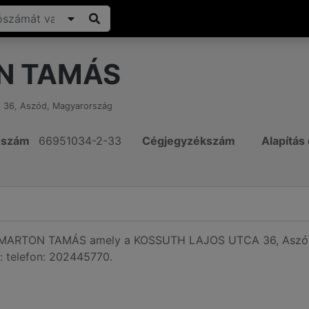
N TAMÁS
 36
,
Aszód
,
Magyarország
ószám
66951034-2-33
Cégjegyzékszám
Alapítás
ó MARTON TAMÁS amely a KOSSUTH LAJOS UTCA 36, Aszód, 
k: telefon: 202445770.