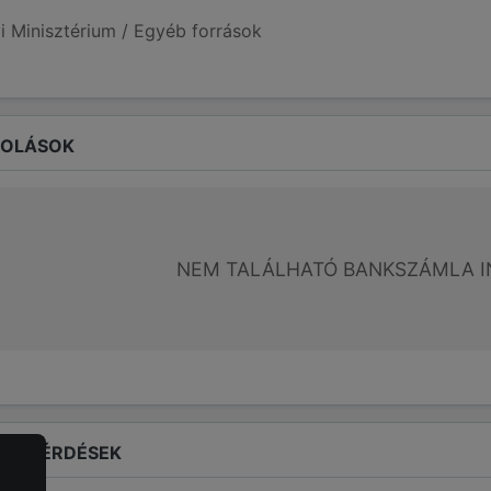
i Minisztérium / Egyéb források
ROLÁSOK
NEM TALÁLHATÓ BANKSZÁMLA I
LT KÉRDÉSEK