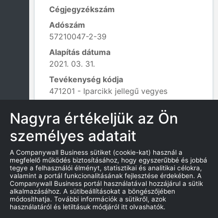
Cégjegyzékszám
Adószám
57210047-2-39
Alapítás dátuma
2021. 03. 31.
Tevékenység kódja
471201 - Iparcikk jellegű vegyes
kiskereskedelem m.n.s.;
Leaflet
|
© OpenStreetMap contributors
Nagyra értékeljük az Ön
személyes adatait
KAPCSOLATOK
A Companywall Business sütiket (cookie-kat) használ a
megfelelő működés biztosításához, hogy egyszerűbbé és jobbá
tegye a felhasználói élményt, statisztikai és analitikai célokra,
TEL
valamint a portál funkcionalitásának fejlesztése érdekében. A
304534446
Companywall Business portál használatával hozzájárul a sütik
alkalmazásához. A sütibeállításokat a böngészőjében
E-MAIL
módosíthatja. További információk a sütikről, azok
használatáról és letiltásuk módjáról itt olvashatók.
info@sportkartyabolt.hu