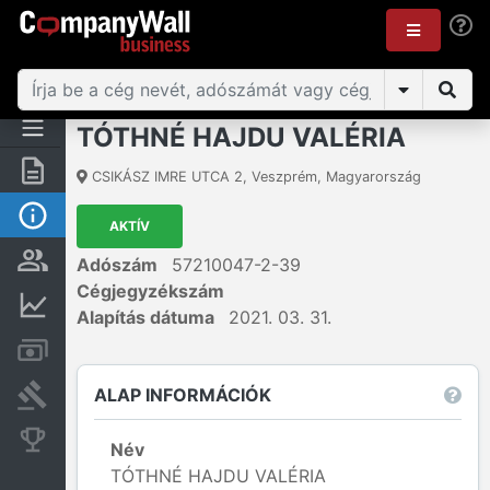
TÓTHNÉ HAJDU VALÉRIA
Összegzés
CSIKÁSZ IMRE UTCA 2
,
Veszprém
,
Magyarország
Alap információk
AKTÍV
Személyek és tulajdonjog
Adószám
57210047-2-39
Cégjegyzékszám
Pénzügyi információk
Alapítás dátuma
2021. 03. 31.
Számlák és zárolások
ALAP INFORMÁCIÓK
Bírósági eljárások
Konkurens cégek
Név
TÓTHNÉ HAJDU VALÉRIA