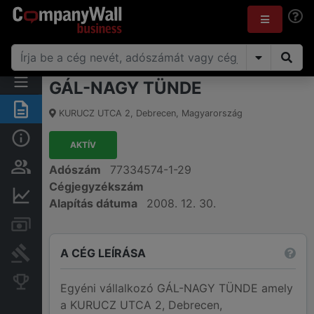
GÁL-NAGY TÜNDE
Összegzés
KURUCZ UTCA 2
,
Debrecen
,
Magyarország
Alap információk
AKTÍV
Személyek és tulajdonjog
Adószám
77334574-1-29
Cégjegyzékszám
Pénzügyi információk
Alapítás dátuma
2008. 12. 30.
Számlák és zárolások
A CÉG LEÍRÁSA
Bírósági eljárások
Konkurens cégek
Egyéni vállalkozó GÁL-NAGY TÜNDE amely
a KURUCZ UTCA 2, Debrecen,