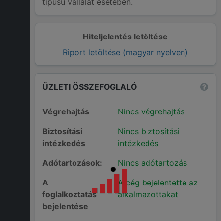
típusú vállalat esetében.
Hiteljelentés letöltése
Riport letöltése (magyar nyelven)
ÜZLETI ÖSSZEFOGLALÓ
Végrehajtás
Nincs végrehajtás
Biztosítási
Nincs biztosítási
intézkedés
intézkedés
Adótartozások:
Nincs adótartozás
A
A cég bejelentette az
foglalkoztatás
alkalmazottakat
bejelentése