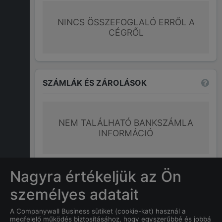
NINCS ÖSSZEFOGLALÓ ERRŐL A
CÉGRŐL
SZÁMLÁK ÉS ZÁROLÁSOK
NEM TALÁLHATÓ BANKSZÁMLA
INFORMÁCIÓ
További információk
Nagyra értékeljük az Ön
személyes adatait
GYAKRAN ISMÉTELT KÉRDÉSEK
A Companywall Business sütiket (cookie-kat) használ a
megfelelő működés biztosításához, hogy egyszerűbbé és jobbá