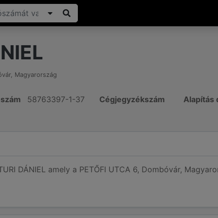
NIEL
vár
,
Magyarország
ószám
58763397-1-37
Cégjegyzékszám
Alapítás
 TURI DÁNIEL amely a PETŐFI UTCA 6, Dombóvár, Magyarors