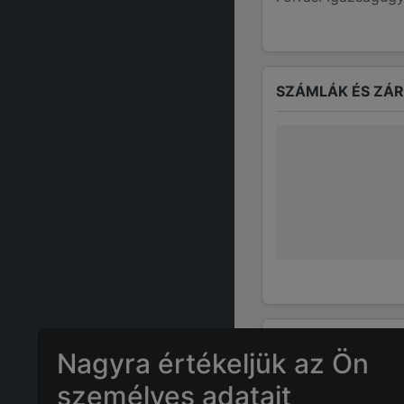
SZÁMLÁK ÉS ZÁ
GYAKRAN ISMÉTE
Nagyra értékeljük az Ön
személyes adatait
Mennyi az
TUR