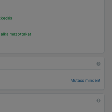
ézkedés
 alkalmazottakat
Mutass mindent