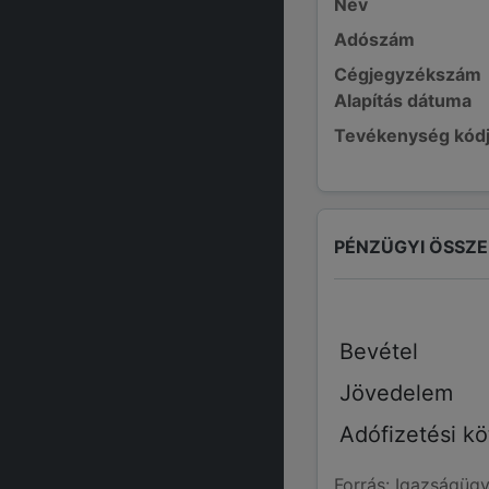
Név
Adószám
Cégjegyzékszám
Alapítás dátuma
Tevékenység kód
PÉNZÜGYI ÖSSZ
Bevétel
Jövedelem
Adófizetési kö
Forrás: Igazságügy