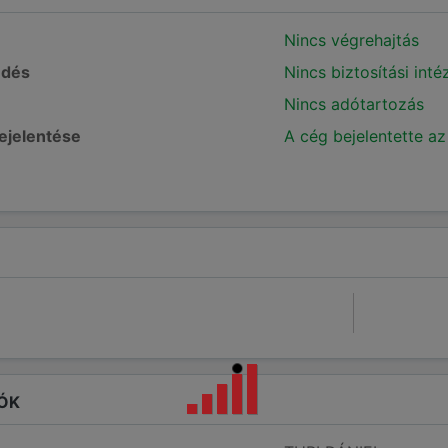
Nincs végrehajtás
edés
Nincs biztosítási int
Nincs adótartozás
bejelentése
A cég bejelentette az
ÓK