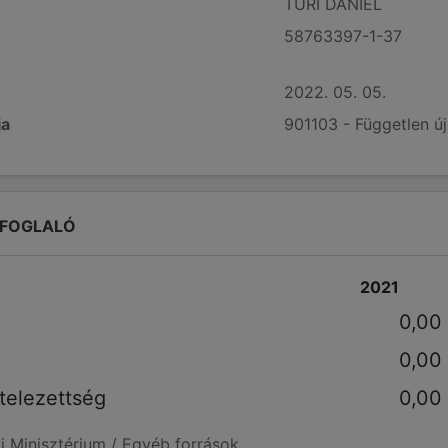
TURI DÁNIEL
58763397-1-37
2022. 05. 05.
ja
901103 - Független ú
EFOGLALÓ
2021
0,00
0,00
telezettség
0,00
i Minisztérium / Egyéb források