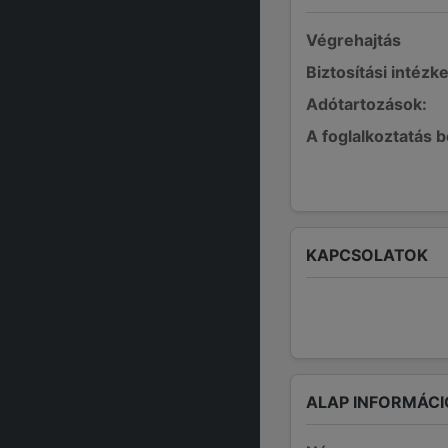
Végrehajtás
Biztosítási intézk
Adótartozások:
A foglalkoztatás 
KAPCSOLATOK
ALAP INFORMÁCI