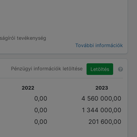
jságírói tevékenység
További információk
Pénzügyi információk letöltése
Letöltés
2022
2023
0,00
4 560 000,00
0,00
1 344 000,00
0,00
201 600,00