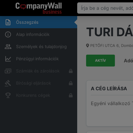
Összegzés
TURI DÁ
Alap információk
PETŐFI UTCA 6
,
Dombó
Személyek és tulajdonjog
Pénzügyi információk
Ad
AKTÍV
Számlák és zárolások
Bírósági eljárások
A CÉG LEÍRÁSA
Konkurens cégek
Egyéni vállalkozó