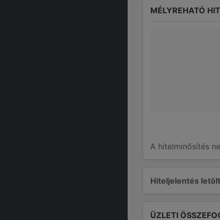
MÉLYREHATÓ HIT
A hitelminősítés n
Hiteljelentés letö
ÜZLETI ÖSSZEFO