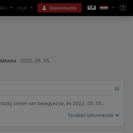
HU
HUF
Bejelentkezés
 dátuma
2022. 05. 05.
zág címen van bejegyezve, és 2022. 05. 05..
További információk